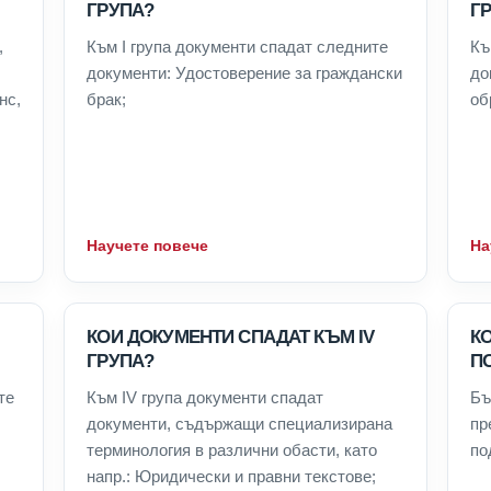
ГРУПА?
Г
,
Към I група документи спадат следните
Къ
документи: Удостоверение за граждански
до
нс,
брак;
об
Научете повече
На
КОИ ДОКУМЕНТИ СПАДАТ КЪМ IV
К
ГРУПА?
П
те
Към IV група документи спадат
Бъ
документи, съдържащи специализирана
пр
терминология в различни обасти, като
по
напр.: Юридически и правни текстове;