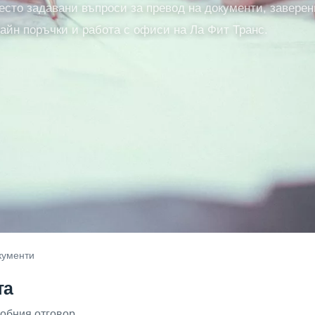
есто задавани въпроси за превод на документи, заверен
лайн поръчки и работа с офиси на Ла Фит Транс.
кументи
та
робния отговор.