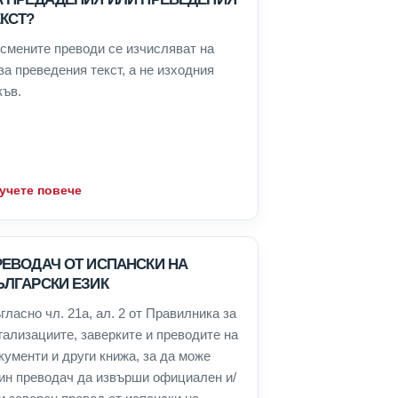
КСТ?
смените преводи се изчисляват на
за преведения текст, а не изходния
къв.
учете повече
РЕВОДАЧ ОТ ИСПАНСКИ НА
ЪЛГАРСКИ ЕЗИК
гласно чл. 21а, ал. 2 от Правилника за
гализациите, заверките и преводите на
кументи и други книжа, за да може
ин преводач да извърши официален и/