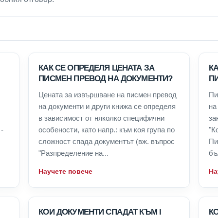
КАК СЕ ОПРЕДЕЛЯ ЦЕНАТА ЗА
К
ПИСМЕН ПРЕВОД НА ДОКУМЕНТИ?
П
Цената за извършване на писмен превод
Пи
на документи и други книжа се определя
на
в зависимост от няколко специфични
за
-
особености, като напр.: към коя група по
"К
сложност спада документът (вж. въпрос
Пи
"Разпределение на...
бъ
Научете повече
На
КОИ ДОКУМЕНТИ СПАДАТ КЪМ I
КО