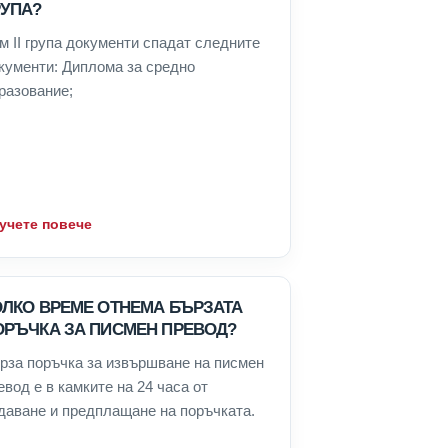
РУПА?
м II група документи спадат следните
кументи: Диплома за средно
разование;
учете повече
ОЛКО ВРЕМЕ ОТНЕМА БЪРЗАТА
ОРЪЧКА ЗА ПИСМЕН ПРЕВОД?
рза поръчка за извършване на писмен
евод е в камките на 24 часа от
даване и предплащане на поръчката.