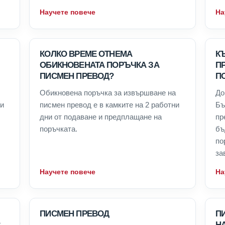
Научете повече
На
КОЛКО ВРЕМЕ ОТНЕМА
К
ОБИКНОВЕНАТА ПОРЪЧКА ЗА
П
ПИСМЕН ПРЕВОД?
П
Обикновена поръчка за извършване на
До
ни
писмен превод е в камките на 2 работни
Бъ
дни от подаване и предплащане на
пр
поръчката.
бъ
по
за
Научете повече
На
ПИСМЕН ПРЕВОД
П
Н