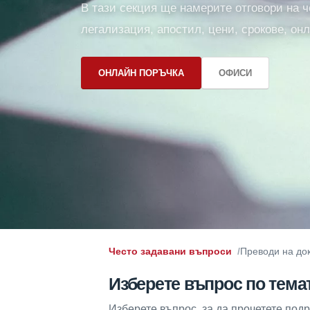
В тази секция ще намерите отговори на ч
легализация, апостил, цени, срокове, он
ОНЛАЙН ПОРЪЧКА
ОФИСИ
Често задавани въпроси
Преводи на до
Изберете въпрос по тема
Изберете въпрос, за да прочетете под