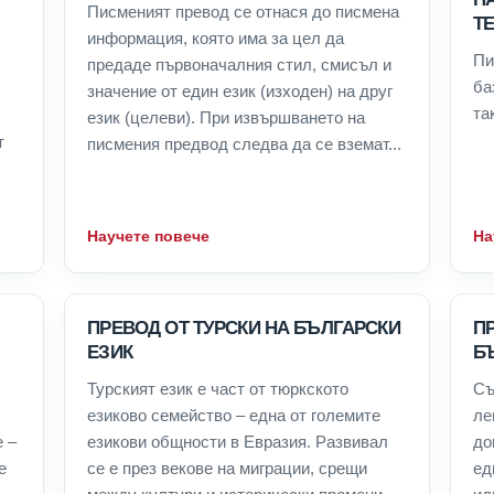
Писменият превод се отнася до писмена
ТЕ
информация, която има за цел да
Пи
предаде първоначалния стил, смисъл и
ба
значение от един език (изходен) на друг
та
език (целеви). При извършването на
т
писмения предвод следва да се вземат...
Научете повече
На
ПРЕВОД ОТ ТУРСКИ НА БЪЛГАРСКИ
П
ЕЗИК
Б
Турският език е част от тюркското
Съ
езиково семейство – една от големите
ле
е –
езикови общности в Евразия. Развивал
до
е
се е през векове на миграции, срещи
ед