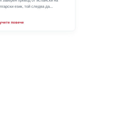
и заверен превод от испански на
лгарски език, той следва да...
учете повече