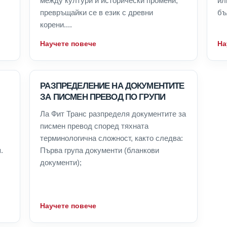
между култури и исторически промени,
ил
превръщайки се в език с древни
бъ
корени....
Научете повече
На
РАЗПРЕДЕЛЕНИЕ НА ДОКУМЕНТИТЕ
ЗА ПИСМЕН ПРЕВОД ПО ГРУПИ
Ла Фит Транс разпределя документите за
писмен превод според тяхната
терминологична сложност, както следва:
.
Първа група документи (бланкови
документи);
Научете повече