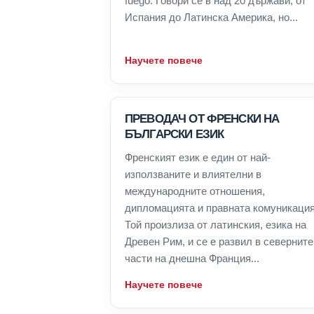
fuego. Говори се в над 20 държави, от
Испания до Латинска Америка, но...
Научете повече
ПРЕВОДАЧ ОТ ФРЕНСКИ НА
БЪЛГАРСКИ ЕЗИК
Френският език е един от най-
използваните и влиятелни в
международните отношения,
дипломацията и правната комуникация
Той произлиза от латинския, езика на
Древен Рим, и се е развил в северните
части на днешна Франция...
Научете повече