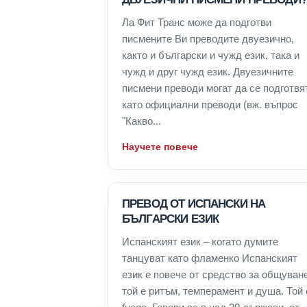
Ла Фит Транс може да подготви
писмените Ви преводите двуезично,
както и български и чужд език, така и
чужд и друг чужд език. Двуезичните
писмени преводи могат да се подготвя
като официални преводи (вж. въпрос
"Какво...
Научете повече
ПРЕВОД ОТ ИСПАНСКИ НА
БЪЛГАРСКИ ЕЗИК
Испанският език – когато думите
танцуват като фламенко Испанският
език е повече от средство за общуван
той е ритъм, темперамент и душа. Той 