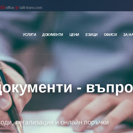
office
@
lafit-trans.com
УСЛУГИ
ДОКУМЕНТИ
ЦЕНИ
ЕЗИЦИ
ОФИСИ
ЗА Н
документи - въпро
води, легализация и онлайн поръчки