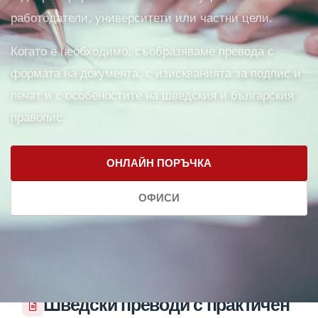
работодатели, университети или частни цели.
Когато е необходимо, съобразяваме превода с
формата на документа, с изискванията за подпис и
печат и с особеностите на шведския и българския
правопис.
ОНЛАЙН ПОРЪЧКА
ОФИСИ
Шведски преводи с практичен