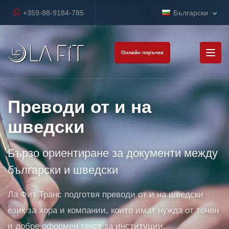
+359-88-9184-785
Български
Онлайн поръчка
Преводи от и на
шведски
Бързо ориентиране за документи между
български и шведски
Ла Фит Транс подготвя преводи от и на шведски
език за хора и компании, които имат нужда от точен
и добре оформен текст за институции,