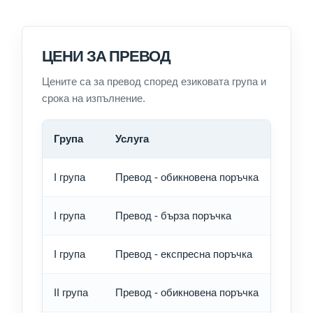
ЦЕНИ ЗА ПРЕВОД
Цените са за превод според езиковата група и
срока на изпълнение.
Група
Услуга
Цена 
I група
Превод - обикновена поръчка
8.05 
I група
Превод - бърза поръчка
9.75 
I група
Превод - експресна поръчка
12.60
II група
Превод - обикновена поръчка
9.20 