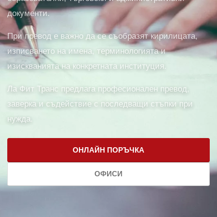
документи.
При превод е важно да се съобразят кирилицата,
изписването на имена, терминологията и
изискванията на конкретната институция.
Ла Фит Транс предлага професионален превод,
заверка и съдействие с последващи стъпки при
нужда.
ОНЛАЙН ПОРЪЧКА
ОФИСИ