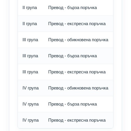
II група
Превод - бърза поръчка
10.90
II група
Превод - експресна поръчка
13.75
III група
Превод - обикновена поръчка
10.90
III група
Превод - бърза поръчка
12.60
III група
Превод - експресна поръчка
14.90
IV група
Превод - обикновена поръчка
13.75
IV група
Превод - бърза поръчка
16.05
IV група
Превод - експресна поръчка
19.50