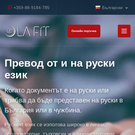
+359-88-9184-785
Български
Онлайн поръчка
Превод от и на руски
език
Когато документът е на руски или
трябва да бъде представен на руски в
България или в чужбина.
Руският език се използва широко в лични,
образователни, търговски и административни