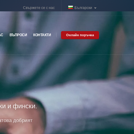
Свържете се с нас
Български
АС
ВЪПРОСИ
КОНТАКТИ
Онлайн поръчка
ки и фински.
атова добрият