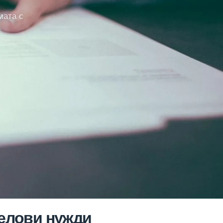
мата с
делови нужди