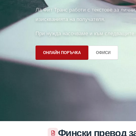
Ла Фит Транс работи с текстове за личн
изискванията на получателя.
При нужда насочваме и към следващите 
ОНЛАЙН ПОРЪЧКА
ОФИСИ
Фински превод з