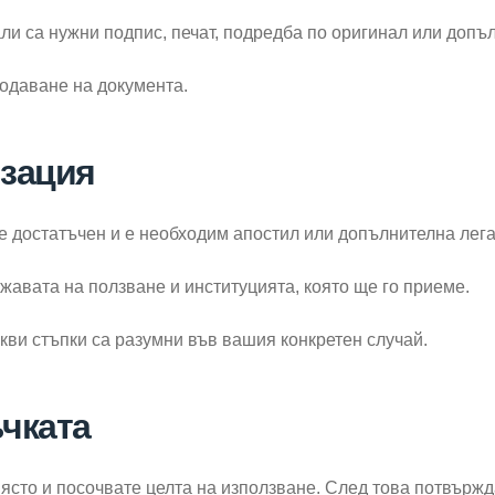
ли са нужни подпис, печат, подредба по оригинал или доп
подаване на документа.
изация
е достатъчен и е необходим апостил или допълнителна лег
ржавата на ползване и институцията, която ще го приеме.
кви стъпки са разумни във вашия конкретен случай.
ъчката
ясто и посочвате целта на използване. След това потвърж