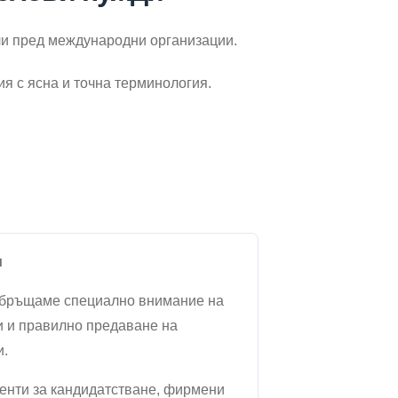
или пред международни организации.
я с ясна и точна терминология.
и
обръщаме специално внимание на
и и правилно предаване на
и.
менти за кандидатстване, фирмени