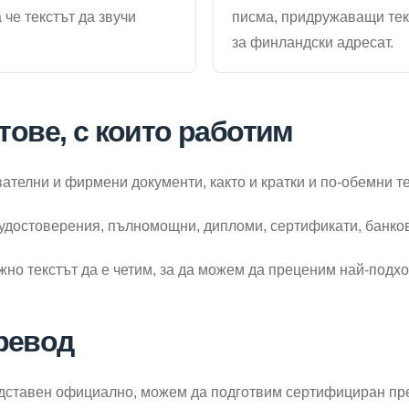
че текстът да звучи
писма, придружаващи тек
за финландски адресат.
тове, с които работим
телни и фирмени документи, както и кратки и по-обемни те
удостоверения, пълномощни, дипломи, сертификати, банков
жно текстът да е четим, за да можем да преценим най-подх
ревод
едставен официално, можем да подготвим сертифициран пре