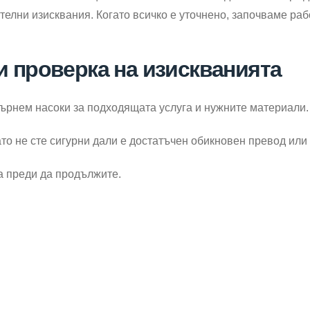
елни изисквания. Когато всичко е уточнено, започваме раб
и проверка на изискванията
върнем насоки за подходящата услуга и нужните материали.
гато не сте сигурни дали е достатъчен обикновен превод ил
а преди да продължите.