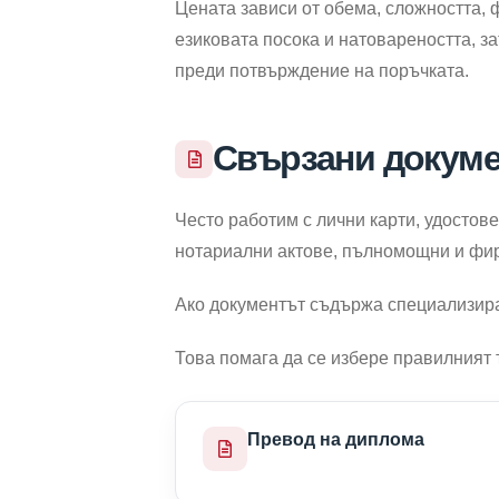
Цената зависи от обема, сложността, 
езиковата посока и натовареността, з
преди потвърждение на поръчката.
Свързани докум
Често работим с лични карти, удостов
нотариални актове, пълномощни и фи
Ако документът съдържа специализира
Това помага да се избере правилният 
Превод на диплома