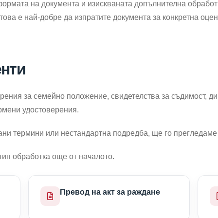
формата на документа и изискваната допълнителна обработ
атова е най-добре да изпратите документа за конкретна оц
енти
ерения за семейно положение, свидетелства за съдимост, д
рмени удостоверения.
ни термини или нестандартна подредба, ще го прегледаме
тип обработка още от началото.
Превод на акт за раждане