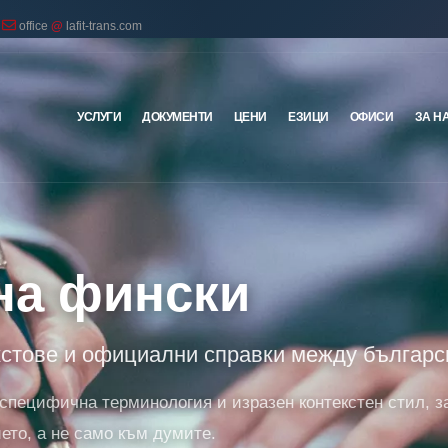
office
@
lafit-trans.com
УСЛУГИ
ДОКУМЕНТИ
ЦЕНИ
ЕЗИЦИ
ОФИСИ
ЗА Н
 на фински
кстове и официални справки между българс
 специфична терминология и изразен контекстен стил, з
то, а не само към думите.