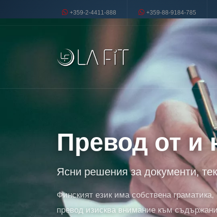
+359-2-4411-888
+359-88-9184-785
Превод от и
Ясни решения за документи, те
Финският език има собствена граматика,
превод изисква внимание към съдържание