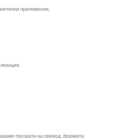
ълнителни приложения.
ализация.
даваме посоката на превод, формата