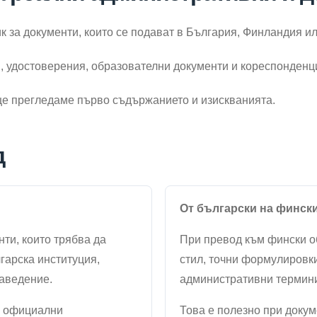
к за документи, които се подават в България, Финландия 
, удостоверения, образователни документи и кореспонденци
 ще прегледаме първо съдържанието и изискванията.
д
От български на финск
ти, които трябва да
При превод към фински 
гарска институция,
стил, точни формулировк
заведение.
административни термин
, официални
Това е полезно при доку