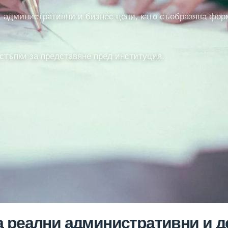
и, административни и бизнес цели, като съобразява фор
стъпки за представяне пред институция.
а реални административни и 