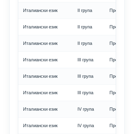
Италиански език
II група
Превод - о
Италиански език
II група
Превод - б
Италиански език
II група
Превод - е
Италиански език
III група
Превод - о
Италиански език
III група
Превод - б
Италиански език
III група
Превод - е
Италиански език
IV група
Превод - о
Италиански език
IV група
Превод - б