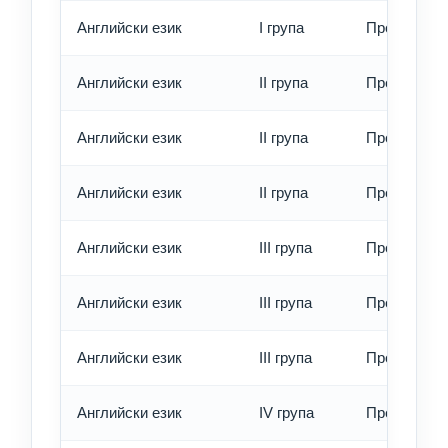
Английски език
I група
Превод - е
Английски език
II група
Превод - о
Английски език
II група
Превод - б
Английски език
II група
Превод - е
Английски език
III група
Превод - о
Английски език
III група
Превод - б
Английски език
III група
Превод - е
Английски език
IV група
Превод - о