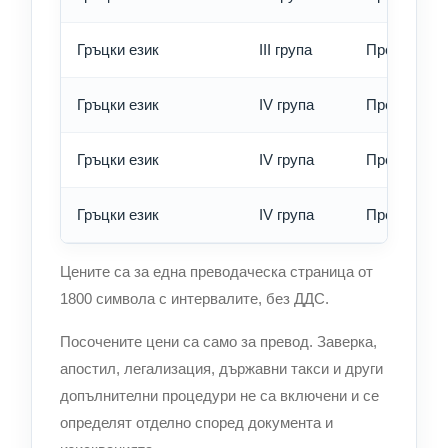
Гръцки език
III група
Превод - е
Гръцки език
IV група
Превод - о
Гръцки език
IV група
Превод - б
Гръцки език
IV група
Превод - е
Цените са за една преводаческа страница от
1800 символа с интервалите, без ДДС.
Посочените цени са само за превод. Заверка,
апостил, легализация, държавни такси и други
допълнителни процедури не са включени и се
определят отделно според документа и