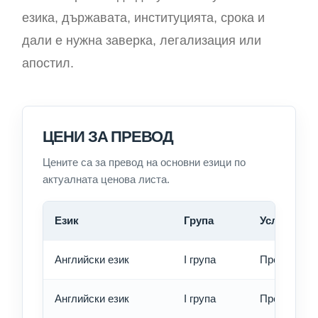
езика, държавата, институцията, срока и
дали е нужна заверка, легализация или
апостил.
ЦЕНИ ЗА ПРЕВОД
Цените са за превод на основни езици по
актуалната ценова листа.
Език
Група
Услуга
Английски език
I група
Превод - о
Английски език
I група
Превод - б