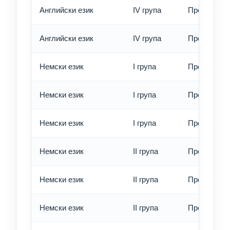
Английски език
IV група
Превод - б
Английски език
IV група
Превод - е
Немски език
I група
Превод - о
Немски език
I група
Превод - б
Немски език
I група
Превод - е
Немски език
II група
Превод - о
Немски език
II група
Превод - б
Немски език
II група
Превод - е