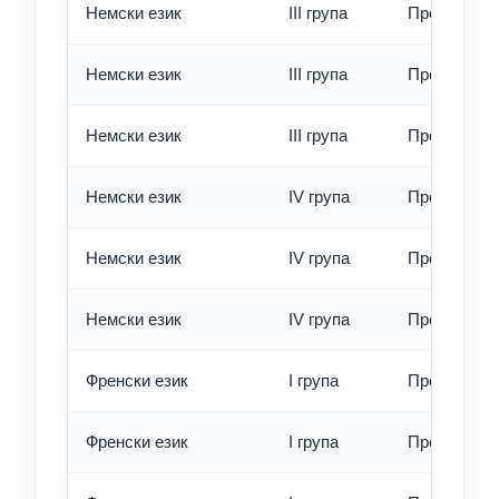
Немски език
III група
Превод - о
Немски език
III група
Превод - б
Немски език
III група
Превод - е
Немски език
IV група
Превод - о
Немски език
IV група
Превод - б
Немски език
IV група
Превод - е
Френски език
I група
Превод - о
Френски език
I група
Превод - б