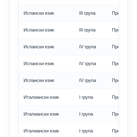
Испански език
III група
Превод - б
Испански език
III група
Превод - е
Испански език
IV група
Превод - о
Испански език
IV група
Превод - б
Испански език
IV група
Превод - е
Италиански език
I група
Превод - о
Италиански език
I група
Превод - б
Италиански език
I група
Превод - е