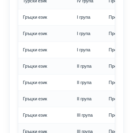
Турски език
IV група
Превод - е
Гръцки език
I група
Превод - о
Гръцки език
I група
Превод - б
Гръцки език
I група
Превод - е
Гръцки език
II група
Превод - о
Гръцки език
II група
Превод - б
Гръцки език
II група
Превод - е
Гръцки език
III група
Превод - о
Гръцки език
III група
Превод - б