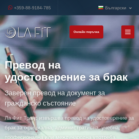
+359-88-9184-785
Български
Онлайн поръчка
Превод на
удостоверение за брак
Заверен превод на документ за
гражданско състояние
Ла Фит Транс извършва превод на удостоверение за
брак за официална, административна, учебна,
професионална или международна употреба.