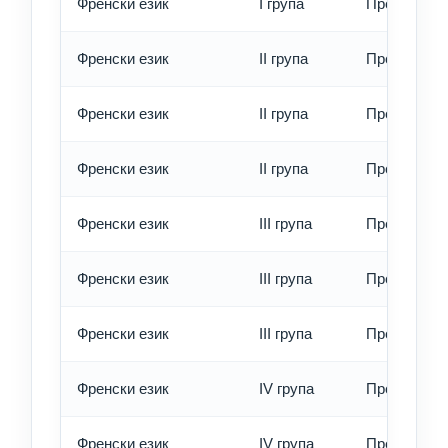
Френски език
I група
Превод - е
Френски език
II група
Превод - о
Френски език
II група
Превод - б
Френски език
II група
Превод - е
Френски език
III група
Превод - о
Френски език
III група
Превод - б
Френски език
III група
Превод - е
Френски език
IV група
Превод - о
Френски език
IV група
Превод - б