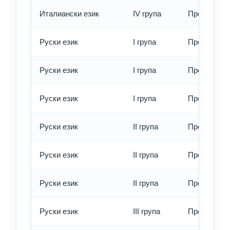
Италиански език
IV група
Превод - е
Руски език
I група
Превод - о
Руски език
I група
Превод - б
Руски език
I група
Превод - е
Руски език
II група
Превод - о
Руски език
II група
Превод - б
Руски език
II група
Превод - е
Руски език
III група
Превод - о