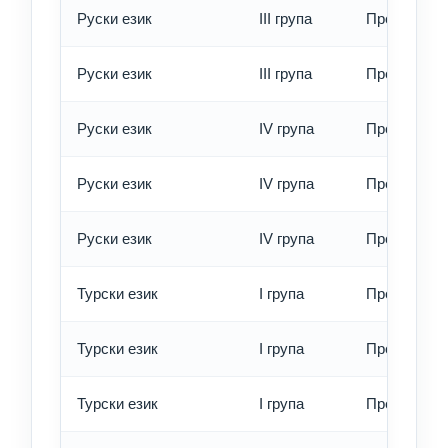
Руски език
III група
Превод - б
Руски език
III група
Превод - е
Руски език
IV група
Превод - о
Руски език
IV група
Превод - б
Руски език
IV група
Превод - е
Турски език
I група
Превод - о
Турски език
I група
Превод - б
Турски език
I група
Превод - е