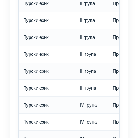
Турски език
II група
Превод - о
Турски език
II група
Превод - б
Турски език
II група
Превод - е
Турски език
III група
Превод - о
Турски език
III група
Превод - б
Турски език
III група
Превод - е
Турски език
IV група
Превод - о
Турски език
IV група
Превод - б