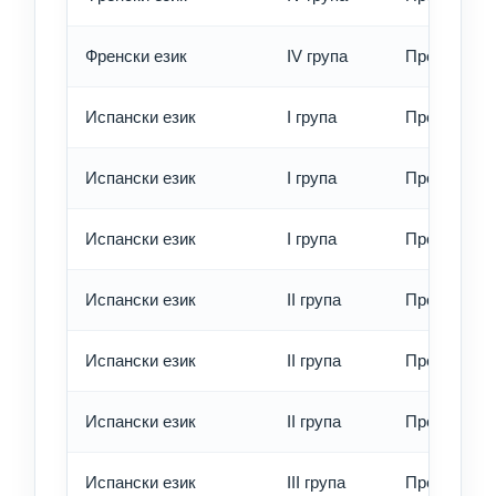
Френски език
IV група
Превод - е
Испански език
I група
Превод - о
Испански език
I група
Превод - б
Испански език
I група
Превод - е
Испански език
II група
Превод - о
Испански език
II група
Превод - б
Испански език
II група
Превод - е
Испански език
III група
Превод - о