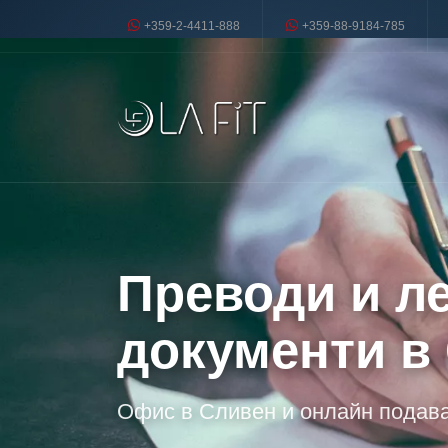
+359-2-4411-888
+359-88-9184-785
Преводи и л
документи в
Офис в Сливен и онлайн подава