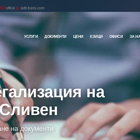
office
@
lafit-trans.com
УСЛУГИ
ДОКУМЕНТИ
ЦЕНИ
ЕЗИЦИ
ОФИСИ
ЗА Н
егализация на
 Сливен
не на документи