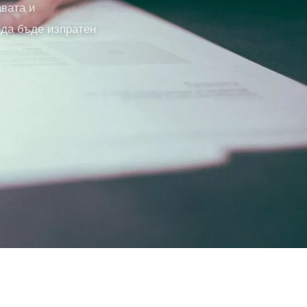
авата и
 да бъде изпратен