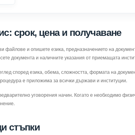
с: срок, цена и получаване
и файлове и опишете езика, предназначението на документ
сете документа и наличните указания от приемащата инсти
еглед според езика, обема, сложността, формата на докуме
процедура е приложима за всички държави и институции.
редварително уговорения начин. Когато е необходимо физи
чнение.
и стъпки