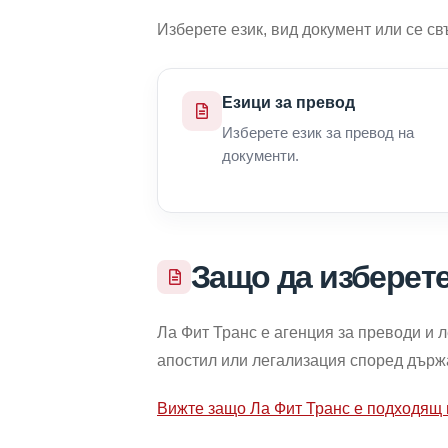
Изберете език, вид документ или се св
Езици за превод
Изберете език за превод на
документи.
Защо да изберет
Ла Фит Транс е агенция за преводи и 
апостил или легализация според държа
Вижте защо Ла Фит Транс е подходящ 