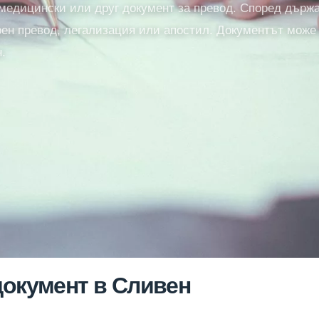
медицински или друг документ за превод. Според държ
ен превод, легализация или апостил. Документът може
.
документ в Сливен