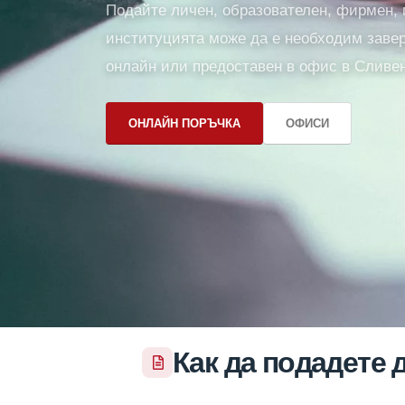
Подайте личен, образователен, фирмен, 
институцията може да е необходим завер
онлайн или предоставен в офис в Сливен
ОНЛАЙН ПОРЪЧКА
ОФИСИ
Как да подадете 