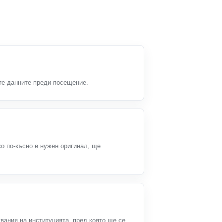
ете данните преди посещение.
ко по-късно е нужен оригинал, ще
вания на институцията, пред която ще се