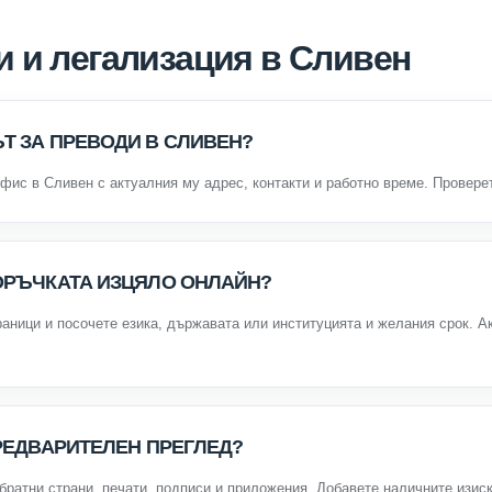
и и легализация в Сливен
Т ЗА ПРЕВОДИ В СЛИВЕН?
офис в Сливен с актуалния му адрес, контакти и работно време. Провер
ОРЪЧКАТА ИЗЦЯЛО ОНЛАЙН?
раници и посочете езика, държавата или институцията и желания срок. А
.
ПРЕДВАРИТЕЛЕН ПРЕГЛЕД?
братни страни, печати, подписи и приложения. Добавете наличните изиск