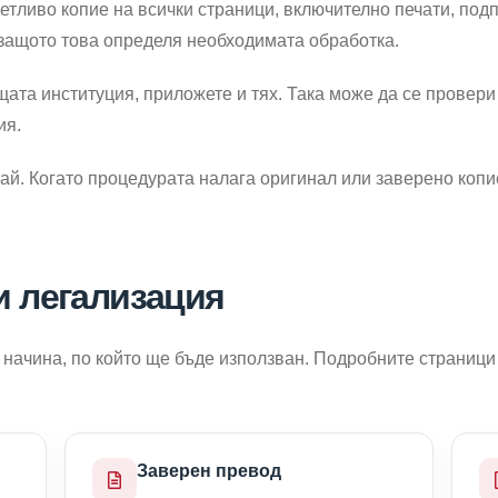
етливо копие на всички страници, включително печати, под
 защото това определя необходимата обработка.
щата институция, приложете и тях. Така може да се провери
ия.
чай. Когато процедурата налага оригинал или заверено копи
и легализация
 начина, по който ще бъде използван. Подробните страници
Заверен превод