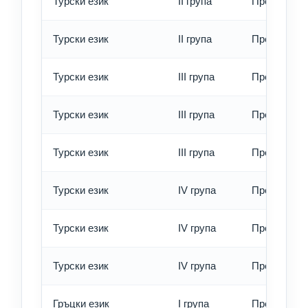
Турски език
II група
Превод - б
Турски език
II група
Превод - е
Турски език
III група
Превод - о
Турски език
III група
Превод - б
Турски език
III група
Превод - е
Турски език
IV група
Превод - о
Турски език
IV група
Превод - б
Турски език
IV група
Превод - е
Гръцки език
I група
Превод - о