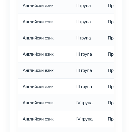
Английски език
II група
Превод - о
Английски език
II група
Превод - б
Английски език
II група
Превод - е
Английски език
III група
Превод - о
Английски език
III група
Превод - б
Английски език
III група
Превод - е
Английски език
IV група
Превод - о
Английски език
IV група
Превод - б