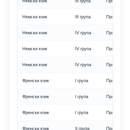
Немски език
III група
Превод - б
Немски език
III група
Превод - е
Немски език
IV група
Превод - о
Немски език
IV група
Превод - б
Немски език
IV група
Превод - е
Френски език
I група
Превод - о
Френски език
I група
Превод - б
Френски език
I група
Превод - е
Френски език
II група
Превод - о