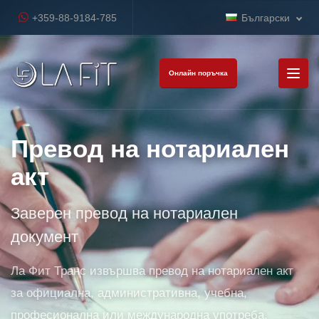
+359-88-9184-785
Български
Онлайн поръчка
Превод на нотариален
акт
Заверен превод на нотариален
документ
Ла Фит Транс извършва превод на нотариален акт
за официална, административна, учебна,
професионална или международна употреба.