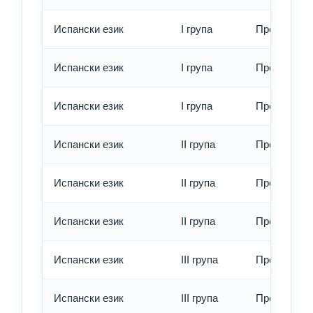
Испански език
I група
Превод - о
Испански език
I група
Превод - б
Испански език
I група
Превод - е
Испански език
II група
Превод - о
Испански език
II група
Превод - б
Испански език
II група
Превод - е
Испански език
III група
Превод - о
Испански език
III група
Превод - б