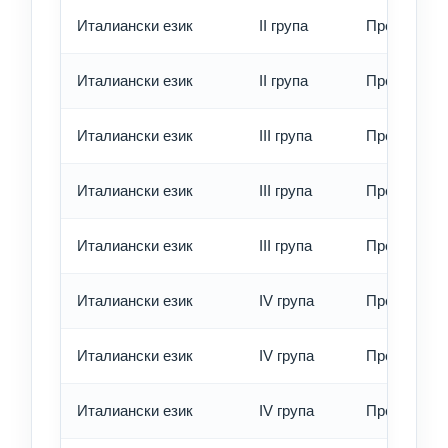
Италиански език
II група
Превод - б
Италиански език
II група
Превод - е
Италиански език
III група
Превод - о
Италиански език
III група
Превод - б
Италиански език
III група
Превод - е
Италиански език
IV група
Превод - о
Италиански език
IV група
Превод - б
Италиански език
IV група
Превод - е