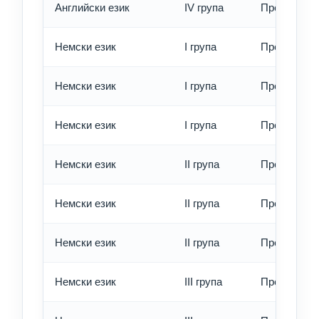
Английски език
IV група
Превод - е
Немски език
I група
Превод - о
Немски език
I група
Превод - б
Немски език
I група
Превод - е
Немски език
II група
Превод - о
Немски език
II група
Превод - б
Немски език
II група
Превод - е
Немски език
III група
Превод - о