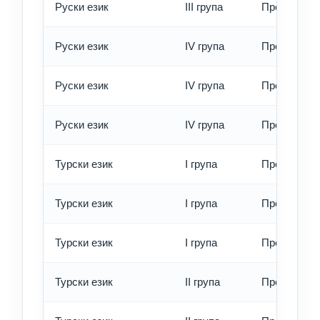
Руски език
III група
Превод - е
Руски език
IV група
Превод - о
Руски език
IV група
Превод - б
Руски език
IV група
Превод - е
Турски език
I група
Превод - о
Турски език
I група
Превод - б
Турски език
I група
Превод - е
Турски език
II група
Превод - о