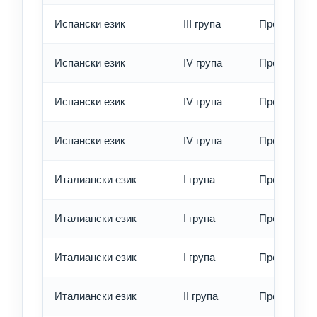
Испански език
III група
Превод - е
Испански език
IV група
Превод - о
Испански език
IV група
Превод - б
Испански език
IV група
Превод - е
Италиански език
I група
Превод - о
Италиански език
I група
Превод - б
Италиански език
I група
Превод - е
Италиански език
II група
Превод - о