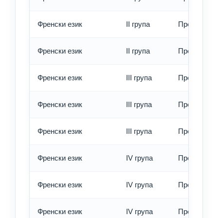
Френски език
II група
Превод - б
Френски език
II група
Превод - е
Френски език
III група
Превод - о
Френски език
III група
Превод - б
Френски език
III група
Превод - е
Френски език
IV група
Превод - о
Френски език
IV група
Превод - б
Френски език
IV група
Превод - е