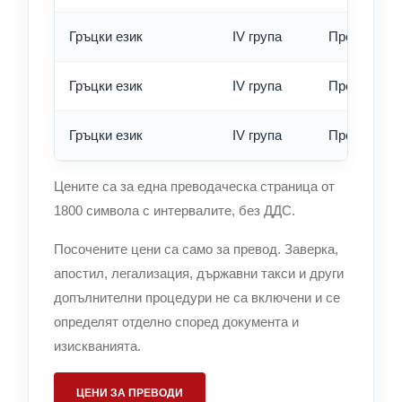
Гръцки език
IV група
Превод - о
Гръцки език
IV група
Превод - б
Гръцки език
IV група
Превод - е
Цените са за една преводаческа страница от
1800 символа с интервалите, без ДДС.
Посочените цени са само за превод. Заверка,
апостил, легализация, държавни такси и други
допълнителни процедури не са включени и се
определят отделно според документа и
изискванията.
ЦЕНИ ЗА ПРЕВОДИ