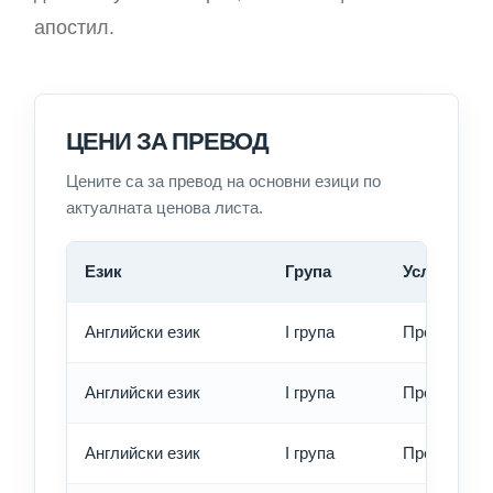
апостил.
ЦЕНИ ЗА ПРЕВОД
Цените са за превод на основни езици по
актуалната ценова листа.
Език
Група
Услуга
Английски език
I група
Превод - о
Английски език
I група
Превод - б
Английски език
I група
Превод - е