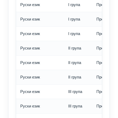
Руски език
I група
Превод - о
Руски език
I група
Превод - б
Руски език
I група
Превод - е
Руски език
II група
Превод - о
Руски език
II група
Превод - б
Руски език
II група
Превод - е
Руски език
III група
Превод - о
Руски език
III група
Превод - б