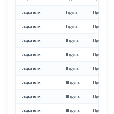
Гръцки език
I група
Превод - б
Гръцки език
I група
Превод - е
Гръцки език
II група
Превод - о
Гръцки език
II група
Превод - б
Гръцки език
II група
Превод - е
Гръцки език
III група
Превод - о
Гръцки език
III група
Превод - б
Гръцки език
III група
Превод - е