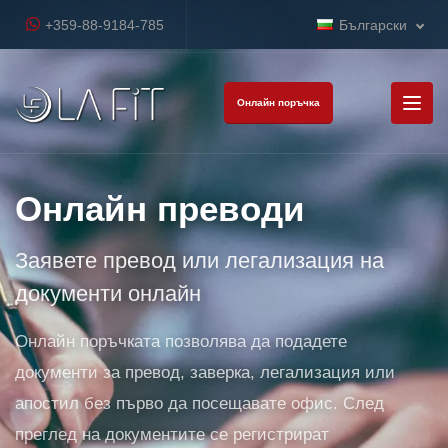
+359-88-9184-785
Български
Онлайн поръчка
Онлайн преводи
Заявете превод или легализация на
документи онлайн
Онлайн поръчката позволява да подадете
документи за превод, заверка, легализация или
апостил без първо да посещавате офис. След
преглед на документите се регистрират