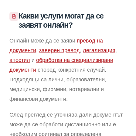
Какви услуги могат да се
заявят онлайн?
Онлайн може да се заяви
превод на
документи
,
заверен превод
,
легализация
,
апостил
и
обработка на специализирани
документи
според конкретния случай.
Подходящи са лични, образователни,
медицински, фирмени, нотариални и
финансови документи.
След преглед се уточнява дали документът
може да се обработи дистанционно или е
необходим оригинал за определена