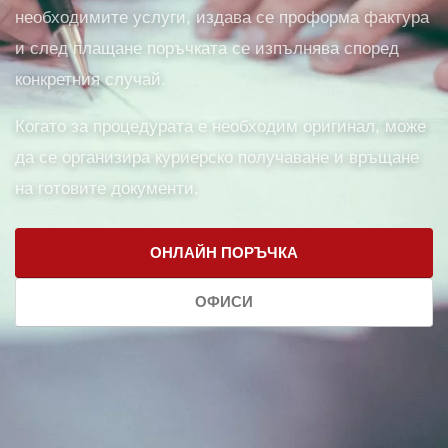
необходимите услуги, издава се проформа фактура
и след плащане поръчката се изпълнява според
конкретния случай.
Когато за процедурата е необходим оригинал, може
да се организира куриерско получаване и връщане
на готовите документи.
ОНЛАЙН ПОРЪЧКА
ОФИСИ