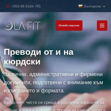
+359-88-9184-785
Български
Онлайн поръчка
Преводи от и на
кюрдски
За лични, административни и фирмени
документи, подготвени с внимание към
изписването и формата.
Кюрдският често се среща в различни варианти на
писане и това е важно при превод на имена, адреси