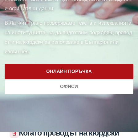
и официални данни.
В Ла Фит Транс проверяваме текста и изискванията
на институцията, за да подготвим подходящ превод
от и на кюрдски за използване в България или
извън нея.
ОНЛАЙН ПОРЪЧКА
ОФИСИ
Когато преводът на кюрдски