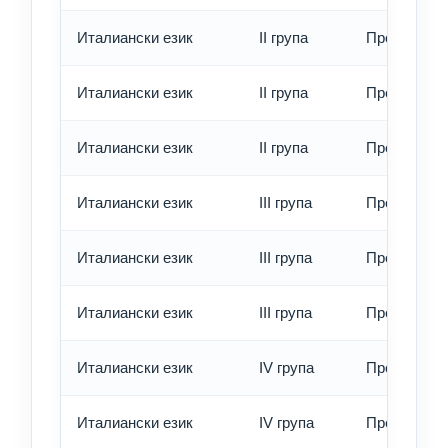
Италиански език
II група
Превод - о
Италиански език
II група
Превод - б
Италиански език
II група
Превод - е
Италиански език
III група
Превод - о
Италиански език
III група
Превод - б
Италиански език
III група
Превод - е
Италиански език
IV група
Превод - о
Италиански език
IV група
Превод - б