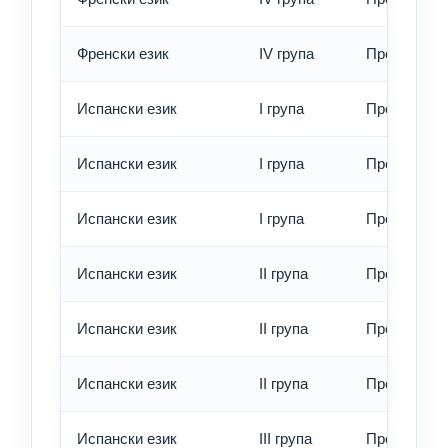
Френски език
IV група
Превод - е
Испански език
I група
Превод - о
Испански език
I група
Превод - б
Испански език
I група
Превод - е
Испански език
II група
Превод - о
Испански език
II група
Превод - б
Испански език
II група
Превод - е
Испански език
III група
Превод - о