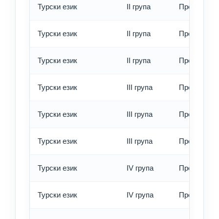
Турски език
II група
Превод - о
Турски език
II група
Превод - б
Турски език
II група
Превод - е
Турски език
III група
Превод - о
Турски език
III група
Превод - б
Турски език
III група
Превод - е
Турски език
IV група
Превод - о
Турски език
IV група
Превод - б