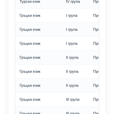
Турски език
IV група
Превод - е
Гръцки език
I група
Превод - о
Гръцки език
I група
Превод - б
Гръцки език
I група
Превод - е
Гръцки език
II група
Превод - о
Гръцки език
II група
Превод - б
Гръцки език
II група
Превод - е
Гръцки език
III група
Превод - о
Гръцки език
III група
Превод - б