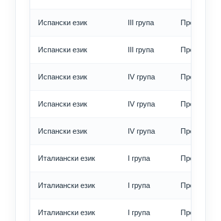
Испански език
III група
Превод - б
Испански език
III група
Превод - е
Испански език
IV група
Превод - о
Испански език
IV група
Превод - б
Испански език
IV група
Превод - е
Италиански език
I група
Превод - о
Италиански език
I група
Превод - б
Италиански език
I група
Превод - е