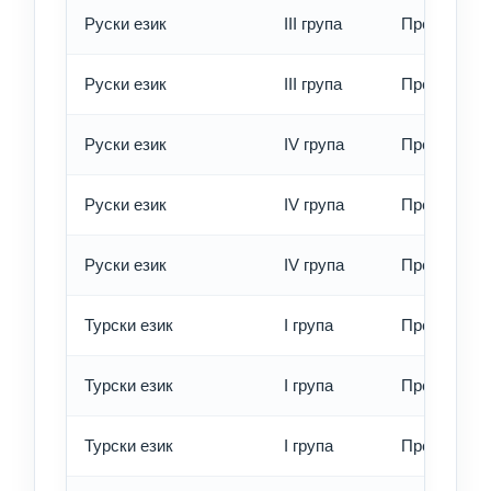
Руски език
III група
Превод - б
Руски език
III група
Превод - е
Руски език
IV група
Превод - о
Руски език
IV група
Превод - б
Руски език
IV група
Превод - е
Турски език
I група
Превод - о
Турски език
I група
Превод - б
Турски език
I група
Превод - е