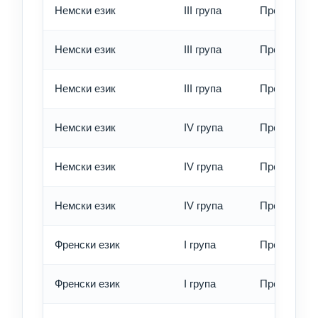
Немски език
III група
Превод - о
Немски език
III група
Превод - б
Немски език
III група
Превод - е
Немски език
IV група
Превод - о
Немски език
IV група
Превод - б
Немски език
IV група
Превод - е
Френски език
I група
Превод - о
Френски език
I група
Превод - б