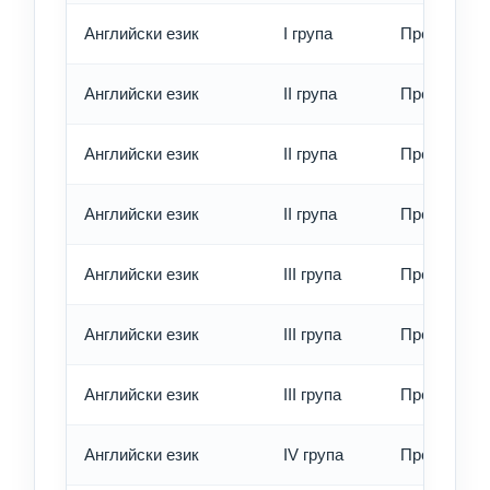
Английски език
I група
Превод - е
Английски език
II група
Превод - о
Английски език
II група
Превод - б
Английски език
II група
Превод - е
Английски език
III група
Превод - о
Английски език
III група
Превод - б
Английски език
III група
Превод - е
Английски език
IV група
Превод - о