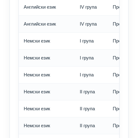
Английски език
IV група
Превод - б
Английски език
IV група
Превод - е
Немски език
I група
Превод - о
Немски език
I група
Превод - б
Немски език
I група
Превод - е
Немски език
II група
Превод - о
Немски език
II група
Превод - б
Немски език
II група
Превод - е