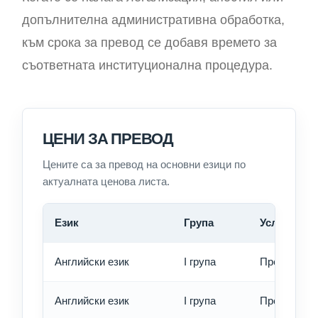
допълнителна административна обработка,
към срока за превод се добавя времето за
съответната институционална процедура.
ЦЕНИ ЗА ПРЕВОД
Цените са за превод на основни езици по
актуалната ценова листа.
Език
Група
Услуга
Английски език
I група
Превод - о
Английски език
I група
Превод - б