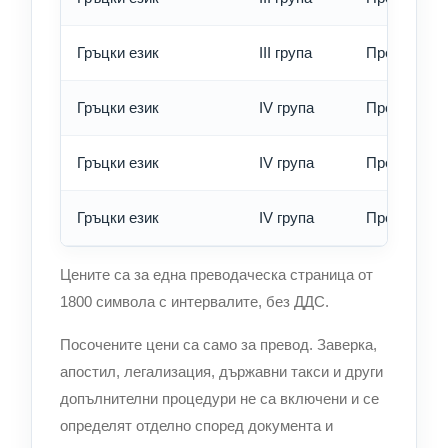
Гръцки език
III група
Превод - е
Гръцки език
IV група
Превод - о
Гръцки език
IV група
Превод - б
Гръцки език
IV група
Превод - е
Цените са за една преводаческа страница от
1800 символа с интервалите, без ДДС.
Посочените цени са само за превод. Заверка,
апостил, легализация, държавни такси и други
допълнителни процедури не са включени и се
определят отделно според документа и