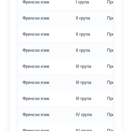
Френски език
I група
Превод - е
Френски език
II група
Превод - о
Френски език
II група
Превод - б
Френски език
II група
Превод - е
Френски език
III група
Превод - о
Френски език
III група
Превод - б
Френски език
III група
Превод - е
Френски език
IV група
Превод - о
Френски език
IV група
Превод - б