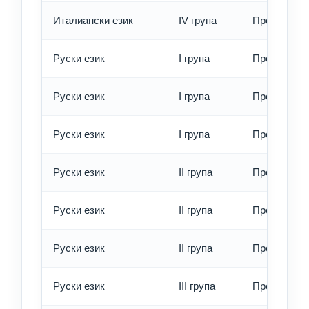
Италиански език
IV група
Превод - е
Руски език
I група
Превод - о
Руски език
I група
Превод - б
Руски език
I група
Превод - е
Руски език
II група
Превод - о
Руски език
II група
Превод - б
Руски език
II група
Превод - е
Руски език
III група
Превод - о