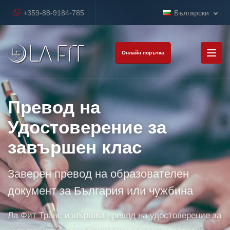
+359-88-9184-785
Български
Онлайн поръчка
Превод на
Удостоверение за
завършен клас
Заверен превод на образователен
документ за България или чужбина
Ла Фит Транс извършва превод на удостоверение за