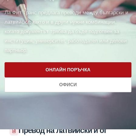
Ла Фит Транс предлага преводи между български и
латвийски, както и в други нужни комбинации,
когато документът трябва да бъде подготвен за
институция, университет, работодател или делови
партньор.
ОНЛАЙН ПОРЪЧКА
ОФИСИ
Превод на латвийски и от