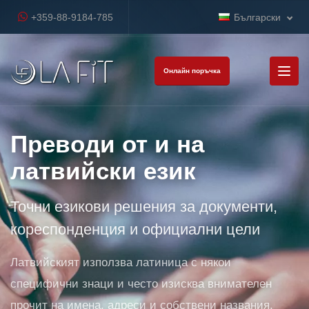
+359-88-9184-785
Български
Онлайн поръчка
Преводи от и на
латвийски език
Точни езикови решения за документи,
кореспонденция и официални цели
Латвийският използва латиница с някои
специфични знаци и често изисква внимателен
прочит на имена, адреси и собствени названия.