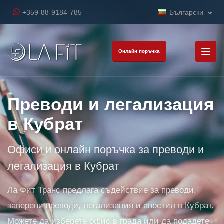
+359-88-9184-785
Български
Онлайн поръчка
Преводи и легализация
в Кубрат
Офиси и онлайн поръчка за преводи и
легализация в Кубрат
Ла Фит Транс предлага съдействие за преводи,
заверени преводи, легализация и апостил в Кубрат.
Можете да изберете офис в града или да подадете