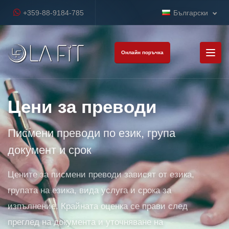
+359-88-9184-785
Български
Онлайн поръчка
Цени за преводи
Писмени преводи по език, група
документ и срок
Цените за писмени преводи зависят от езика,
групата на езика, вида услуга и срока за
изпълнение. Крайната оценка се прави след
преглед на документа и уточняване на