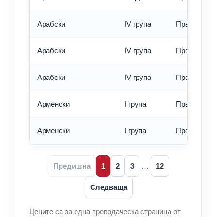
Арабски
IV група
Превод - об
Арабски
IV група
Превод - бъ
Арабски
IV група
Превод - ек
Арменски
I група
Превод - об
Арменски
I група
Превод - бъ
Предишна
1
2
3
…
12
Следваща
Цените са за една преводаческа страница от