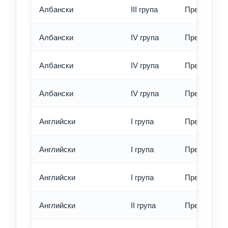
Албански
III група
Превод - ек
Албански
IV група
Превод - об
Албански
IV група
Превод - бъ
Албански
IV група
Превод - ек
Английски
I група
Превод - об
Английски
I група
Превод - бъ
Английски
I група
Превод - ек
Английски
II група
Превод - об