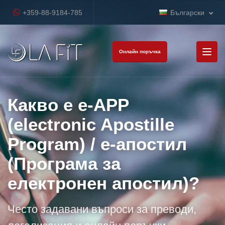
+359-88-9184-785
Български
Онлайн поръчка
Какво е e-APP
(electronic Apostille
Program) / е-апостил
(Програма за
електронен апостил)?
Често задавани въпроси за преводи,