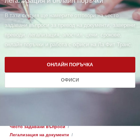
легализация и онлайн поръчки
В тази секция ще намерите отговори на често
задавани въпроси за превод на документи, заверени
преводи, легализация, апостил, цени, срокове,
онлайн поръчки и работа с офиси на Ла Фит Транс.
ОНЛАЙН ПОРЪЧКА
ОФИСИ
Често задавани въпроси
Легализация на документи