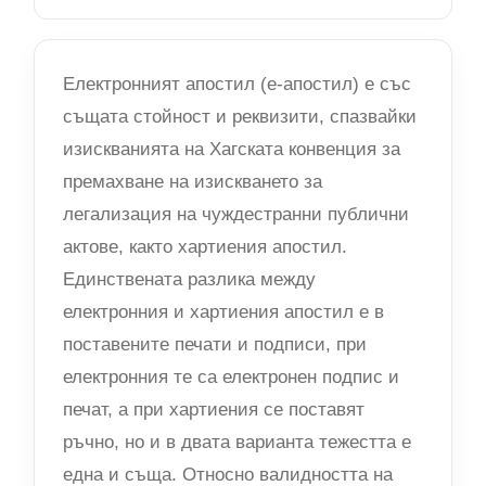
Електронният апостил (е-апостил) е със
същата стойност и реквизити, спазвайки
изискванията на Хагската конвенция за
премахване на изискването за
легализация на чуждестранни публични
актове, както хартиения апостил.
Единствената разлика между
електронния и хартиения апостил е в
поставените печати и подписи, при
електронния те са електронен подпис и
печат, а при хартиения се поставят
ръчно, но и в двата варианта тежестта е
една и съща. Относно валидността на