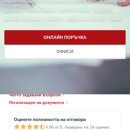
задавани въпроси за превод на документи, заверени
преводи, легализация, апостил, цени, срокове,
онлайн поръчки и работа с офиси на Ла Фит Транс.
ОНЛАЙН ПОРЪЧКА
ОФИСИ
Често задавани въпроси
Легализация на документи
Оценете полезността на отговора
4.88 от 5, базирано на 24 оценки.