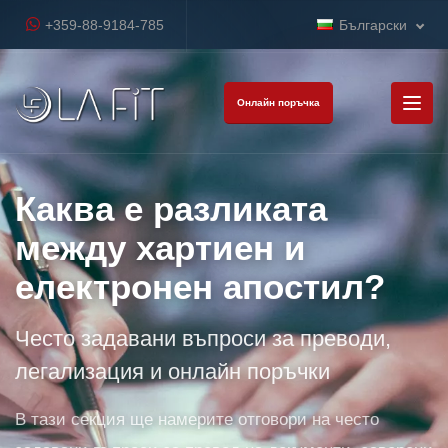
+359-88-9184-785
Български
Онлайн поръчка
Каква е разликата
между хартиен и
електронен апостил?
Често задавани въпроси за преводи,
легализация и онлайн поръчки
В тази секция ще намерите отговори на често