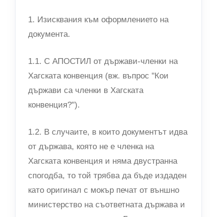
1. Изисквания към оформлението на
документа.
1.1. С АПОСТИЛ от държави-членки на
Хагската конвенция (вж. въпрос "Кои
държави са членки в Хагската
конвенция?").
1.2. В случаите, в които документът идва
от държава, която не е членка на
Хагската конвенция и няма двустранна
спогодба, то той трябва да бъде издаден
като оригинал с мокър печат от външно
министерство на съответната държава и