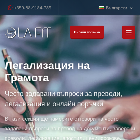
+359-88-9184-785
Български
Онлайн поръчка
Легализация на
Грамота
Често задавани въпроси за преводи,
легализация и онлайн поръчки
В тази секция ще намерите отговори на често
задавани въпроси за превод на документи, заверени
преводи, легализация, апостил, цени, срокове,