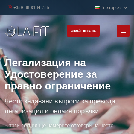
+359-88-9184-785
Български
Онлайн поръчка
Легализация на
Удостоверение за
правно ограничение
Често задавани въпроси за преводи,
легализация и онлайн поръчки
В тази секция ще намерите отговори на често