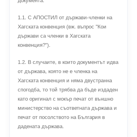
документа.
1.1. С АПОСТИЛ от държави-членки на
Хагската конвенция (вж. въпрос "Кои
държави са членки в Хагската
конвенция?").
1.2. В случаите, в които документът идва
от държава, която не е членка на
Хагската конвенция и няма двустранна
спогодба, то той трябва да бъде издаден
като оригинал с мокър печат от външно
министерство на съответната държава и
печат от посолството на България в
дадената държава.