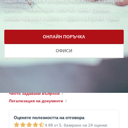
задавани въпроси за превод на документи, заверени
преводи, легализация, апостил, цени, срокове,
онлайн поръчки и работа с офиси на Ла Фит Транс.
ОНЛАЙН ПОРЪЧКА
ОФИСИ
Често задавани въпроси
Легализация на документи
Оценете полезността на отговора
4.88 от 5, базирано на 24 оценки.