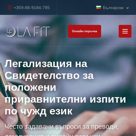
+359-88-9184-785
Български
Онлайн поръчка
Легализация на
Свидетелство за
положени
приравнителни изпити
по чужд език
Често задавани въпроси за преводи,