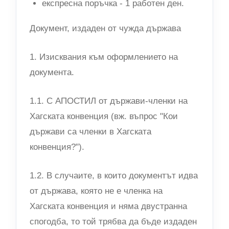
експресна поръчка - 1 работен ден.
Документ, издаден от чужда държава
1. Изисквания към оформлението на
документа.
1.1. С АПОСТИЛ от държави-членки на
Хагската конвенция (вж. въпрос "Кои
държави са членки в Хагската
конвенция?").
1.2. В случаите, в които документът идва
от държава, която не е членка на
Хагската конвенция и няма двустранна
спогодба, то той трябва да бъде издаден