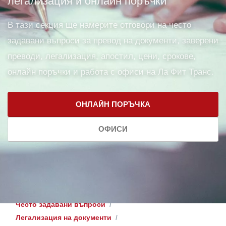
легализация и онлайн поръчки
В тази секция ще намерите отговори на често
задавани въпроси за превод на документи, заверени
преводи, легализация, апостил, цени, срокове,
онлайн поръчки и работа с офиси на Ла Фит Транс.
ОНЛАЙН ПОРЪЧКА
ОФИСИ
Често задавани въпроси
Легализация на документи