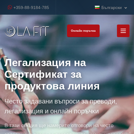
+359-88-9184-785
Български
Онлайн поръчка
Легализация на
Сертификат за
продуктова линия
Често задавани въпроси за преводи,
легализация и онлайн поръчки
В тази секция ще намерите отговори на често