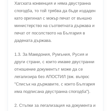
Хагската конвенция и няма двустранна
спогодба, то той трябва да бъде издаден
като оригинал с мокър печат от външно
министерство на съответната държава и
печат от посолството на България в
дадената държава.
1.3. За Македония, Румъния, Русия и
други страни, с които имаме двустранни
отношение документът може да се
легализира без АПОСТИЛ (вж. въпрос
"Списък на държавите, с които България
има подписана двустранна спогодба").
2. Стъпки за легализация на документа и