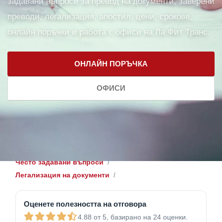
задавани въпроси за превод на документи, заверени
преводи, легализация, апостил, цени, срокове,
онлайн поръчки и работа с офиси на Ла Фит Транс.
ОНЛАЙН ПОРЪЧКА
ОФИСИ
Често задавани въпроси
Легализация на документи
Оценете полезността на отговора
4.88 от 5, базирано на 24 оценки.