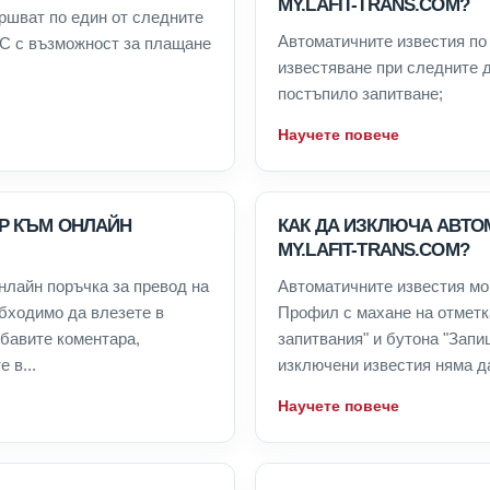
MY.LAFIT-TRANS.COM?
ршват по един от следните
Автоматичните известия по
ОС с възможност за плащане
известяване при следните д
постъпило запитване;
Научете повече
АР КЪМ ОНЛАЙН
КАК ДА ИЗКЛЮЧА АВТО
MY.LAFIT-TRANS.COM?
нлайн поръчка за превод на
Автоматичните известия мо
обходимо да влезете в
Профил с махане на отметк
обавите коментара,
запитвания" и бутона "Запи
 в...
изключени известия няма да
Научете повече