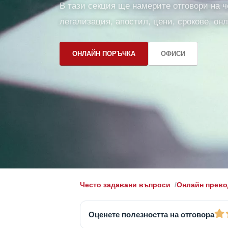
В тази секция ще намерите отговори на ч
легализация, апостил, цени, срокове, он
ОНЛАЙН ПОРЪЧКА
ОФИСИ
Често задавани въпроси
Онлайн прево
Оценете полезността на отговора