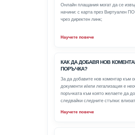
Онлайн плащания могат да се извъ
начини: с карта през Виртуален П
чрез директен линк;
Научете повече
КАК ДА ДОБАВЯ НОВ КОМЕНТ
ПОРЪЧКА?
За да добавите нов коментар към о
документи и/или легализация е не
поръчката към която желаете да д
следвайки следните стъпки: влизате
Научете повече