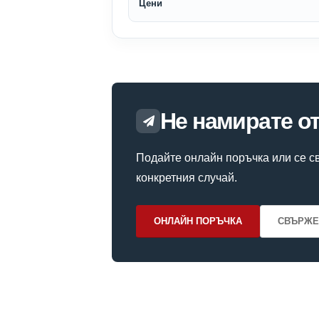
Цени
Не намирате о
Подайте онлайн поръчка или се св
конкретния случай.
ОНЛАЙН ПОРЪЧКА
СВЪРЖЕ