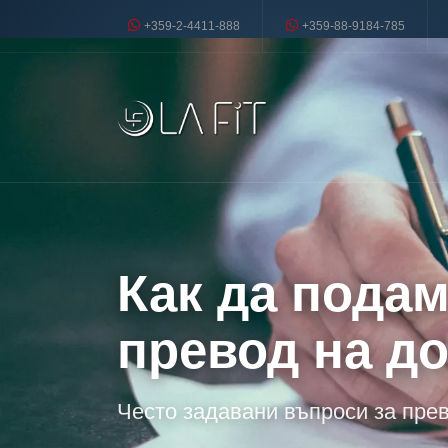
+359-2-4411-888
+359-88-9184-785
Как да подам
превод на д
Често задавани въпроси за пре