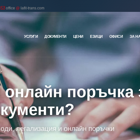
office
@
lafit-trans.com
УСЛУГИ
ДОКУМЕНТИ
ЦЕНИ
ЕЗИЦИ
ОФИСИ
ЗА Н
 онлайн поръчка 
окументи?
води, легализация и онлайн поръчки