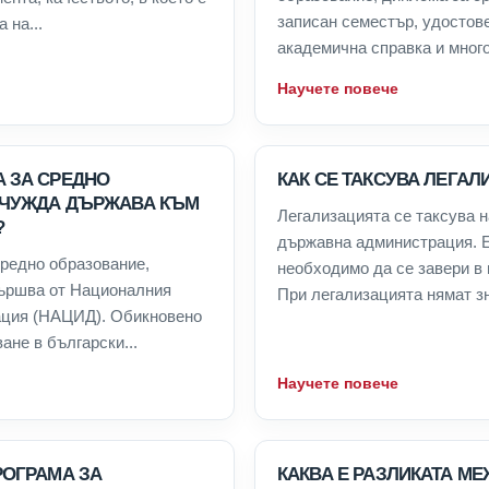
записан семестър, удостов
 на...
академична справка и много
Научете повече
А ЗА СРЕДНО
КАК СЕ ТАКСУВА ЛЕГАЛ
 ЧУЖДА ДЪРЖАВА КЪМ
Легализацията се таксува н
?
държавна администрация. 
средно образование,
необходимо да се завери в
вършва от Националния
При легализацията нямат зн
ация (НАЦИД). Обикновено
ане в български...
Научете повече
РОГРАМА ЗА
КАКВА Е РАЗЛИКАТА МЕ