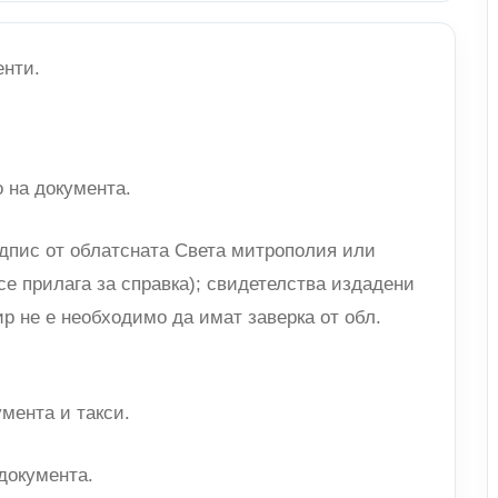
енти.
 на документа.
одпис от облатсната Света митрополия или
се прилага за справка); свидетелства издадени
р не е необходимо да имат заверка от обл.
умента и такси.
 документа.