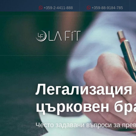
+359-2-4411-888
+359-88-9184-785
Легализация
църковен бр
Често задавани въпроси за пре