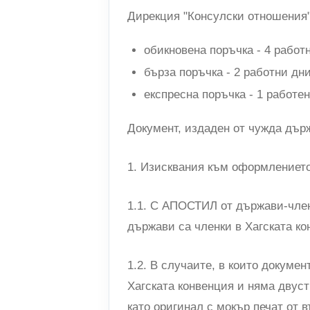
Дирекция "Консулски отношения
обикновена поръчка - 4 работ
бърза поръчка - 2 работни дни
експресна поръчка - 1 работен
Документ, издаден от чужда дър
1. Изисквания към оформлението
1.1. С АПОСТИЛ от държави-членк
държави са членки в Хагската ко
1.2. В случаите, в които докумен
Хагската конвенция и няма двуст
като оригинал с мокър печат от