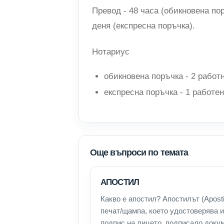
Превод - 48 часа (обикновена пор
деня (експресна поръчка).
Нотариус
обикновена поръчка - 2 работ
експресна поръчка - 1 работен
Още въпроси по темата
АПОСТИЛ
Какво е апостил? Апостилът (Aposti
печат/щампа, което удостоверява 
подпис на лицето, подписало докум