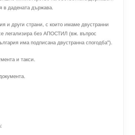
я в дадената държава.
ия и други страни, с които имаме двустранни
се легализира без АПОСТИЛ (вж. въпрос
ългария има подписана двустранна спогодба").
умента и такси.
 документа.
.
: