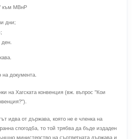
" към МВнР
ни дни;
;
 ден.
жава.
 на документа.
и на Хагската конвенция (вж. въпрос "Кои
нвенция?").
тът идва от държава, която не е членка на
ранна спогодба, то той трябва да бъде издаден
 външно министерство на съответната държава и