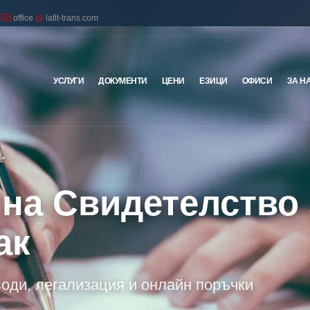
office
@
lafit-trans.com
УСЛУГИ
ДОКУМЕНТИ
ЦЕНИ
ЕЗИЦИ
ОФИСИ
ЗА Н
 на Свидетелство 
ак
води, легализация и онлайн поръчки