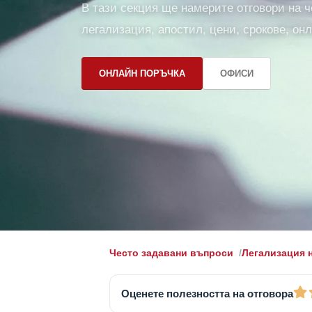
В тази секция ще намерите отговори на ч
легализация, апостил, цени, срокове, он
ОНЛАЙН ПОРЪЧКА
ОФИСИ
Често задавани въпроси
Легализация 
Оценете полезността на отговора