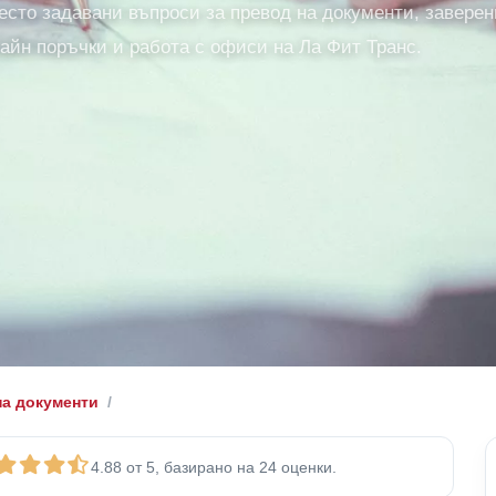
есто задавани въпроси за превод на документи, заверен
лайн поръчки и работа с офиси на Ла Фит Транс.
на документи
4.88 от 5, базирано на 24 оценки.