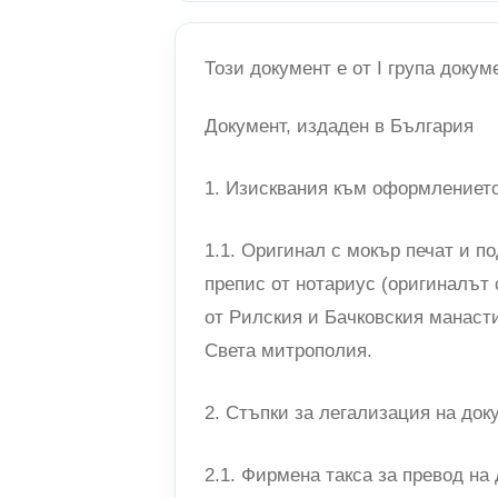
Този документ е от I група докум
Документ, издаден в България
1. Изисквания към оформлението
1.1. Оригинал с мокър печат и п
препис от нотариус (оригиналът 
от Рилския и Бачковския манасти
Света митрополия.
2. Стъпки за легализация на док
2.1. Фирмена такса за превод на