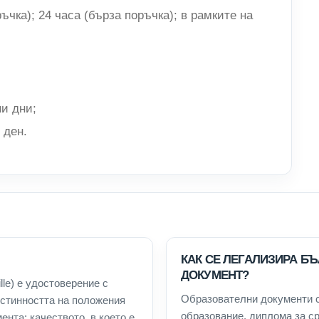
ъчка); 24 часа (бърза поръчка); в рамките на
ни дни;
 ден.
КАК СЕ ЛЕГАЛИЗИРА Б
ДОКУМЕНТ?
lle) е удостоверение с
Образователни документи 
истинността на положения
образование, диплома за с
ента; качеството, в което е