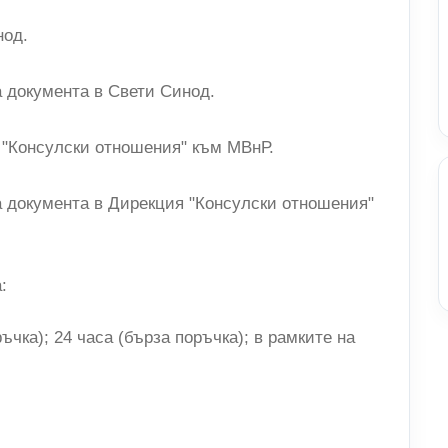
нод.
а документа в Свети Синод.
я "Консулски отношения" към МВнР.
а документа в Дирекция "Консулски отношения"
:
ъчка); 24 часа (бърза поръчка); в рамките на