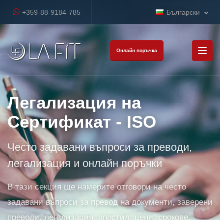
+359-88-9184-785
Български
Онлайн поръчка
Легализация на
Сертификат - ISO
Често задавани въпроси за преводи,
легализация и онлайн поръчки
В тази секция ще намерите отговори на често
задавани въпроси за превод на документи, заверени
преводи, легализация, апостил, цени, срокове,