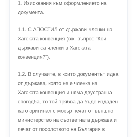
1. Изисквания към оформлението на
документа.
1.1. С АПОСТИЛ от държави-членки на
Хагската конвенция (вж. въпрос "Кои
държави са членки в Хагската
конвенция?").
1.2. В случаите, в които документът идва
от държава, която не е членка на
Хагската конвенция и няма двустранна
спогодба, то той трябва да бъде издаден
като оригинал с мокър печат от външно
министерство на съответната държава и
печат от посолството на България в