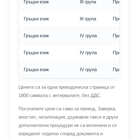
Гръцки език
III група
Превод - б
Гръцки език
III група
Превод - е
Гръцки език
IV група
Превод - о
Гръцки език
IV група
Превод - б
Гръцки език
IV група
Превод - е
Цените са за една преводаческа страница от
1800 символа с интервалите, без ДДС.
Посочените цени са само за превод. Заверка,
апостил, легализация, държавни такси и други
допълнителни процедури не са включени и се
определят отделно според документа и