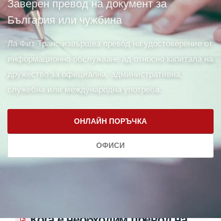
Заверен превод на документ за
България или чужбина
Ла Фит Транс извършва превод на удостоверение от
информационно обслужване ад относно капитала на
дружество за официална, административна,
служебна или международна употреба.
ОНЛАЙН ПОРЪЧКА
ОФИСИ
Кога е необходим превод на