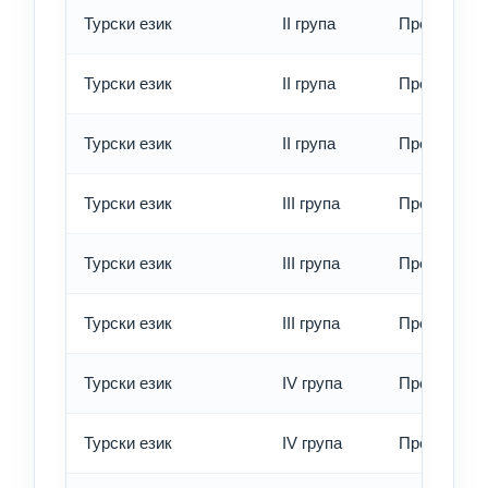
Турски език
II група
Превод - о
Турски език
II група
Превод - б
Турски език
II група
Превод - е
Турски език
III група
Превод - о
Турски език
III група
Превод - б
Турски език
III група
Превод - е
Турски език
IV група
Превод - о
Турски език
IV група
Превод - б