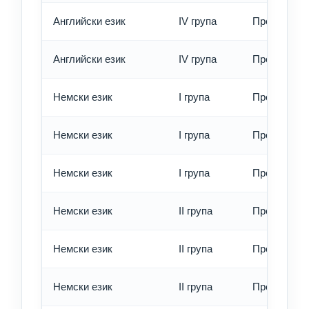
Английски език
IV група
Превод - б
Английски език
IV група
Превод - е
Немски език
I група
Превод - о
Немски език
I група
Превод - б
Немски език
I група
Превод - е
Немски език
II група
Превод - о
Немски език
II група
Превод - б
Немски език
II група
Превод - е