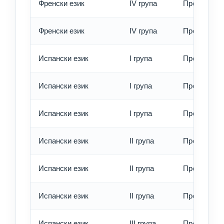
Френски език
IV група
Превод - б
Френски език
IV група
Превод - е
Испански език
I група
Превод - о
Испански език
I група
Превод - б
Испански език
I група
Превод - е
Испански език
II група
Превод - о
Испански език
II група
Превод - б
Испански език
II група
Превод - е
Испански език
III група
Превод - о