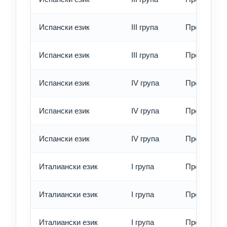
Испански език
III група
Превод - б
Испански език
III група
Превод - е
Испански език
IV група
Превод - о
Испански език
IV група
Превод - б
Испански език
IV група
Превод - е
Италиански език
I група
Превод - о
Италиански език
I група
Превод - б
Италиански език
I група
Превод - е