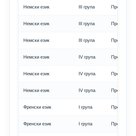
Немски език
III група
Превод - о
Немски език
III група
Превод - б
Немски език
III група
Превод - е
Немски език
IV група
Превод - о
Немски език
IV група
Превод - б
Немски език
IV група
Превод - е
Френски език
I група
Превод - о
Френски език
I група
Превод - б