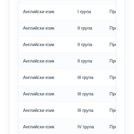
Английски език
I група
Превод - е
Английски език
II група
Превод - о
Английски език
II група
Превод - б
Английски език
II група
Превод - е
Английски език
III група
Превод - о
Английски език
III група
Превод - б
Английски език
III група
Превод - е
Английски език
IV група
Превод - о