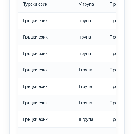
Турски език
IV група
Превод - е
Гръцки език
I група
Превод - о
Гръцки език
I група
Превод - б
Гръцки език
I група
Превод - е
Гръцки език
II група
Превод - о
Гръцки език
II група
Превод - б
Гръцки език
II група
Превод - е
Гръцки език
III група
Превод - о