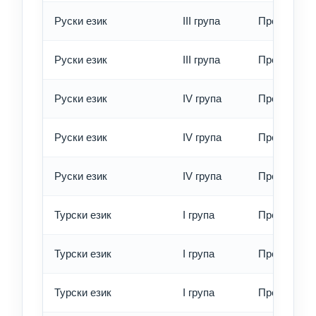
Руски език
III група
Превод - б
Руски език
III група
Превод - е
Руски език
IV група
Превод - о
Руски език
IV група
Превод - б
Руски език
IV група
Превод - е
Турски език
I група
Превод - о
Турски език
I група
Превод - б
Турски език
I група
Превод - е