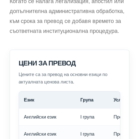
Когато се налага легализация, апостил или
допълнителна административна обработка,
към срока за превод се добавя времето за
съответната институционална процедура.
ЦЕНИ ЗА ПРЕВОД
Цените са за превод на основни езици по
актуалната ценова листа.
Език
Група
Услуга
Английски език
I група
Превод - о
Английски език
I група
Превод - б