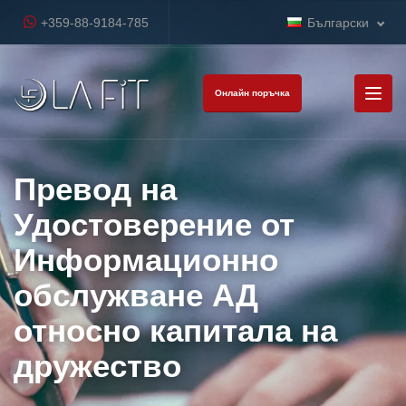
+359-88-9184-785
Български
Онлайн поръчка
Превод на
Удостоверение от
Информационно
обслужване АД
относно капитала на
дружество