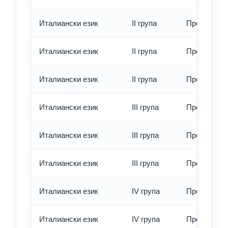
Италиански език
II група
Превод - о
Италиански език
II група
Превод - б
Италиански език
II група
Превод - е
Италиански език
III група
Превод - о
Италиански език
III група
Превод - б
Италиански език
III група
Превод - е
Италиански език
IV група
Превод - о
Италиански език
IV група
Превод - б