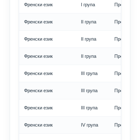
Френски език
I група
Превод - е
Френски език
II група
Превод - о
Френски език
II група
Превод - б
Френски език
II група
Превод - е
Френски език
III група
Превод - о
Френски език
III група
Превод - б
Френски език
III група
Превод - е
Френски език
IV група
Превод - о