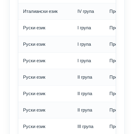
Италиански език
IV група
Превод - е
Руски език
I група
Превод - о
Руски език
I група
Превод - б
Руски език
I група
Превод - е
Руски език
II група
Превод - о
Руски език
II група
Превод - б
Руски език
II група
Превод - е
Руски език
III група
Превод - о