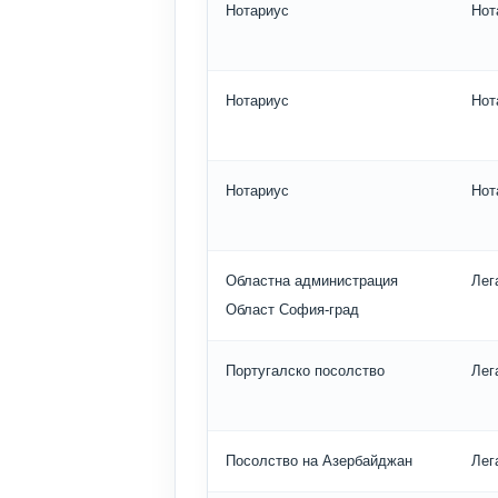
Нотариус
Нот
Нотариус
Нот
Нотариус
Нот
Областна администрация
Лег
Област София-град
Португалско посолство
Лег
Посолство на Азербайджан
Лег