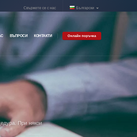
Свържете се с нас
Български
АС
ВЪПРОСИ
КОНТАКТИ
Онлайн поръчка
цедура. При някои