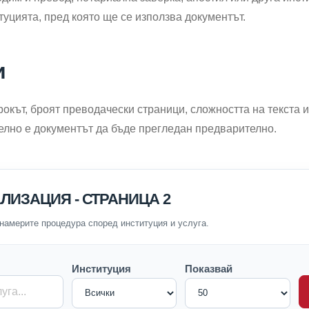
туцията, пред която ще се използва документът.
и
рокът, броят преводачески страници, сложността на текста 
елно е документът да бъде прегледан предварително.
ЛИЗАЦИЯ - СТРАНИЦА 2
 намерите процедура според институция и услуга.
Институция
Показвай