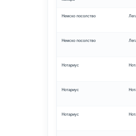
Немско посолство
Лег
Немско посолство
Лег
Нотариус
Нот
Нотариус
Нот
Нотариус
Нот