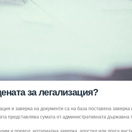
ената за легализация?
ация и заверка на документи са на база поставена заверка 
ата представлява сумата от административната държавна т
дим и превод, нотариална заверка, апостил или друга инст