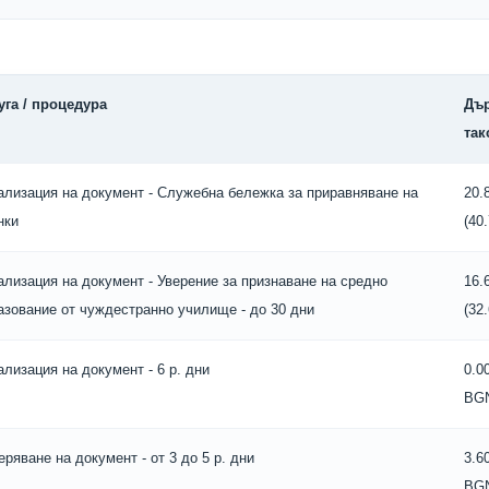
уга / процедура
Дъ
так
ализация на документ - Служебна бележка за приравняване на
20.
нки
(40
ализация на документ - Уверение за признаване на средно
16.
азование от чуждестранно училище - до 30 дни
(32
ализация на документ - 6 р. дни
0.0
BG
еряване на документ - от 3 до 5 р. дни
3.6
BG