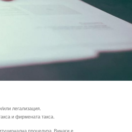
и/или легализация.
акса и фирмената такса.
итуционална процедура. Винаги е