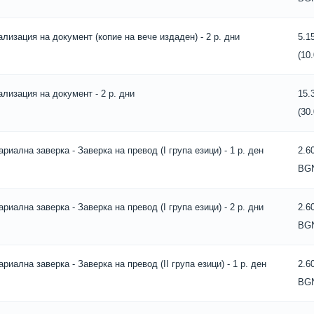
ализация на документ (копие на вече издаден) - 2 р. дни
5.1
(10
ализация на документ - 2 р. дни
15.
(30
ариална заверка - Заверка на превод (I група езици) - 1 р. ден
2.6
BG
ариална заверка - Заверка на превод (I група езици) - 2 р. дни
2.6
BG
ариална заверка - Заверка на превод (II група езици) - 1 р. ден
2.6
BG