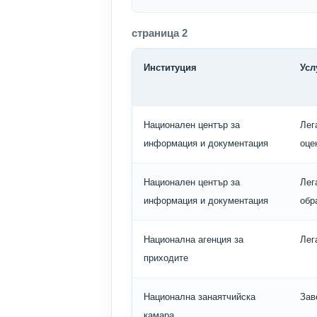
страница 2
Институция
Усл
Национален център за
Лег
информация и документация
оце
Национален център за
Лег
информация и документация
обр
Национална агенция за
Лег
приходите
Национална занаятчийска
Зав
камара