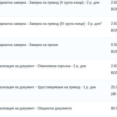
ариална заверка - Заверка на превод (II група езици) - 2 р. дни
2.6
BG
ариална заверка - Заверка на превод (III група езици) - 3 р. дни*
2.6
BG
ариална заверка - Заверка на препис
0.0
BG
ализация на документ - Обикновена поръчка - 2 р. дни
2.6
BG
ализация на документ - Удостоверяване на превод - 1 р. ден
25.
(48
ализация на документ - Общински документи
80.