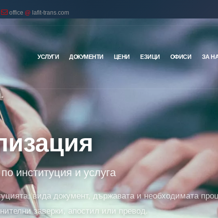
office
@
lafit-trans.com
УСЛУГИ
ДОКУМЕНТИ
ЦЕНИ
ЕЗИЦИ
ОФИСИ
ЗА Н
лизация
 по институция и услуга
туцията, вида документ, държавата и необходимата про
ителни заверки, апостил или превод.