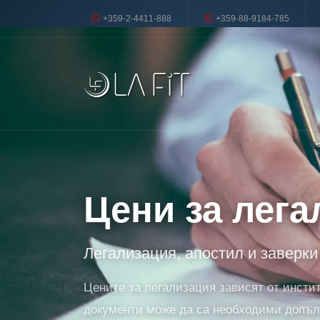
+359-2-4411-888
+359-88-9184-785
Цени за лега
Легализация, апостил и заверки
Цените за легализация зависят от инсти
документи може да са необходими допълн