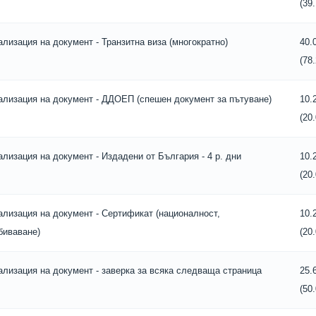
(39
ализация на документ - Транзитна виза (многократно)
40.
(78
ализация на документ - ДДОЕП (спешен документ за пътуване)
10.
(20
ализация на документ - Издадени от България - 4 р. дни
10.
(20
ализация на документ - Сертификат (националност,
10.
биваване)
(20
ализация на документ - заверка за всяка следваща страница
25.
(50