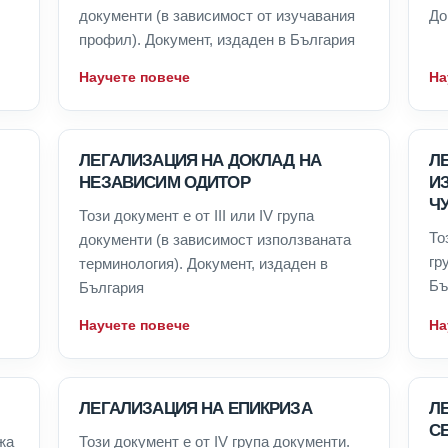
документи (в зависимост от изучавания
До
профил). Документ, издаден в България
Научете повече
На
ЛЕГАЛИЗАЦИЯ НА ДОКЛАД НА
Л
НЕЗАВИСИМ ОДИТОР
И
Ч
Този документ е от III или IV група
То
документи (в зависимост използваната
гр
терминология). Документ, издаден в
Бъ
България
Научете повече
На
ЛЕГАЛИЗАЦИЯ НА ЕПИКРИЗА
Л
СЕ
жа
Този документ е от IV група документи.