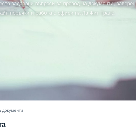
есто задавани въпроси за превод на документи, заверен
лайн поръчки и работа с офиси на Ла Фит Транс.
а документи
та