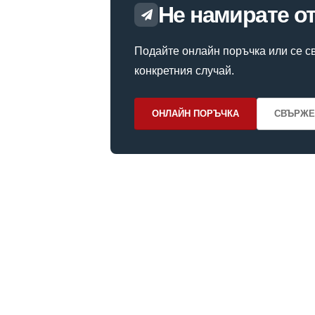
Не намирате о
Подайте онлайн поръчка или се св
конкретния случай.
ОНЛАЙН ПОРЪЧКА
СВЪРЖЕ