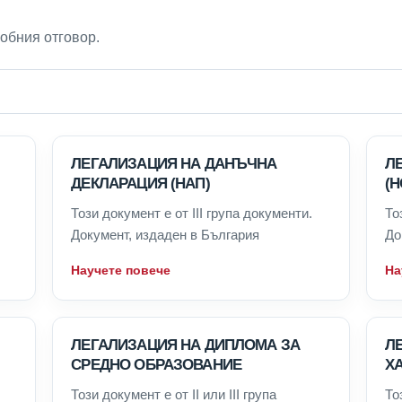
робния отговор.
ЛЕГАЛИЗАЦИЯ НА ДАНЪЧНА
Л
ДЕКЛАРАЦИЯ (НАП)
(
Този документ е от III група документи.
То
Документ, издаден в България
До
Научете повече
На
ЛЕГАЛИЗАЦИЯ НА ДИПЛОМА ЗА
Л
СРЕДНО ОБРАЗОВАНИЕ
Х
Този документ е от II или III група
То