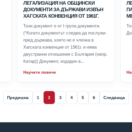
ЛЕГАЛИЗАЦИЯ НА ОБЩИНСКИ
Л
ДОКУМЕНТИ ЗА ДЪРЖАВИ ИЗВЪН
П
ХАГСКАТА КОНВЕНЦИЯ ОТ 1961Г.
М
Този документ е от I група документи.
То
(*Когато документът следва да послужи
До
пред държава, която не е членка в
Хагската конвенция от 1961г. и няма
двустранни отношения с България (напр.
Катар)) Документ, издаден в...
Научете повече
На
Предишна
1
2
3
4
5
6
Следваща