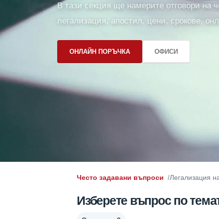
В тази секция ще намерите отговори на ч
легализация, апостил, цени, срокове, он
ОНЛАЙН ПОРЪЧКА
ОФИСИ
Често задавани въпроси
Легализация н
Изберете въпрос по тема