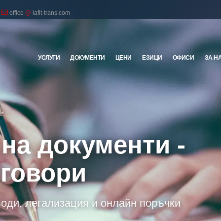
office
@
lafit-trans.com
УСЛУГИ
ДОКУМЕНТИ
ЦЕНИ
ЕЗИЦИ
ОФИСИ
ЗА Н
на документи -
тговори
води, легализация и онлайн поръчки