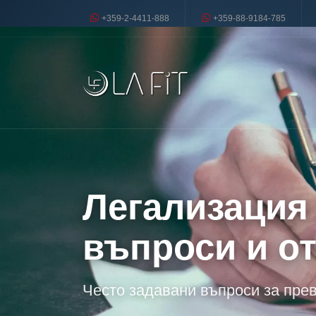
+359-2-4411-888
+359-88-9184-785
Легализация 
въпроси и о
Често задавани въпроси за пре