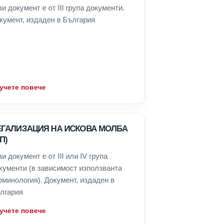
зи документ е от III група документи.
кумент, издаден в България
учете повече
ЕГАЛИЗАЦИЯ НА ИСКОВА МОЛБА
П)
зи документ е от III или IV група
кументи (в зависимост използванта
рминология). Документ, издаден в
лгария
учете повече