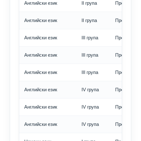
Английски език
II група
Превод - б
Английски език
II група
Превод - е
Английски език
III група
Превод - о
Английски език
III група
Превод - б
Английски език
III група
Превод - е
Английски език
IV група
Превод - о
Английски език
IV група
Превод - б
Английски език
IV група
Превод - е