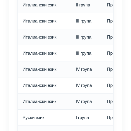
Италиански език
II група
Превод - е
Италиански език
III група
Превод - о
Италиански език
III група
Превод - б
Италиански език
III група
Превод - е
Италиански език
IV група
Превод - о
Италиански език
IV група
Превод - б
Италиански език
IV група
Превод - е
Руски език
I група
Превод - о