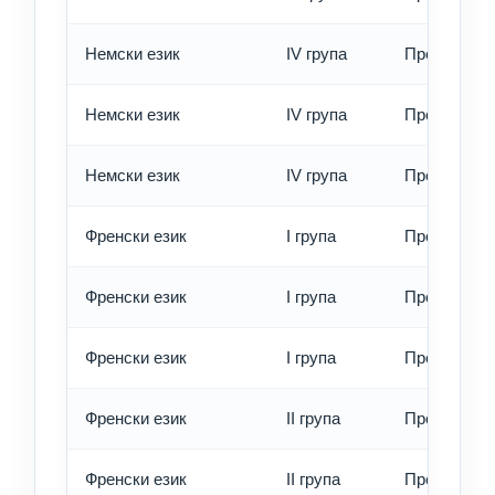
Немски език
IV група
Превод - о
Немски език
IV група
Превод - б
Немски език
IV група
Превод - е
Френски език
I група
Превод - о
Френски език
I група
Превод - б
Френски език
I група
Превод - е
Френски език
II група
Превод - о
Френски език
II група
Превод - б