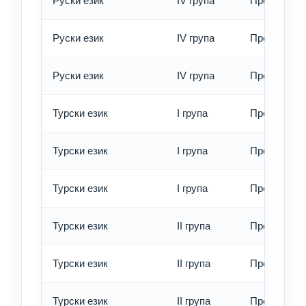
Руски език
IV група
Превод - о
Руски език
IV група
Превод - б
Руски език
IV група
Превод - е
Турски език
I група
Превод - о
Турски език
I група
Превод - б
Турски език
I група
Превод - е
Турски език
II група
Превод - о
Турски език
II група
Превод - б
Турски език
II група
Превод - е