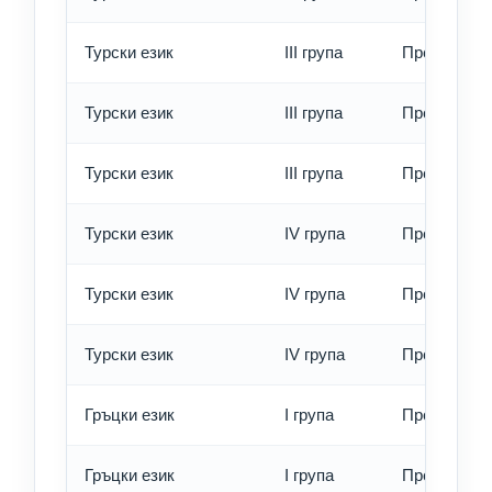
Турски език
III група
Превод - о
Турски език
III група
Превод - б
Турски език
III група
Превод - е
Турски език
IV група
Превод - о
Турски език
IV група
Превод - б
Турски език
IV група
Превод - е
Гръцки език
I група
Превод - о
Гръцки език
I група
Превод - б