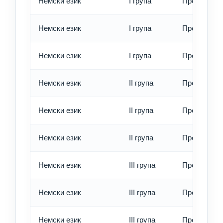
Немски език
I група
Превод - о
Немски език
I група
Превод - б
Немски език
I група
Превод - е
Немски език
II група
Превод - о
Немски език
II група
Превод - б
Немски език
II група
Превод - е
Немски език
III група
Превод - о
Немски език
III група
Превод - б
Немски език
III група
Превод - е