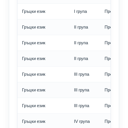
Гръцки език
I група
Превод - е
Гръцки език
II група
Превод - о
Гръцки език
II група
Превод - б
Гръцки език
II група
Превод - е
Гръцки език
III група
Превод - о
Гръцки език
III група
Превод - б
Гръцки език
III група
Превод - е
Гръцки език
IV група
Превод - о