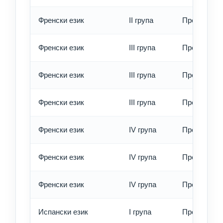
Френски език
II група
Превод - е
Френски език
III група
Превод - о
Френски език
III група
Превод - б
Френски език
III група
Превод - е
Френски език
IV група
Превод - о
Френски език
IV група
Превод - б
Френски език
IV група
Превод - е
Испански език
I група
Превод - о