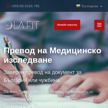
+359-88-9184-785
Български
Онлайн поръчка
Превод на Медицинско
изследване
Заверен превод на документ за
България или чужбина
Ла Фит Транс извършва превод на медицинско
изследване за официална, административна,
служебна или международна употреба.