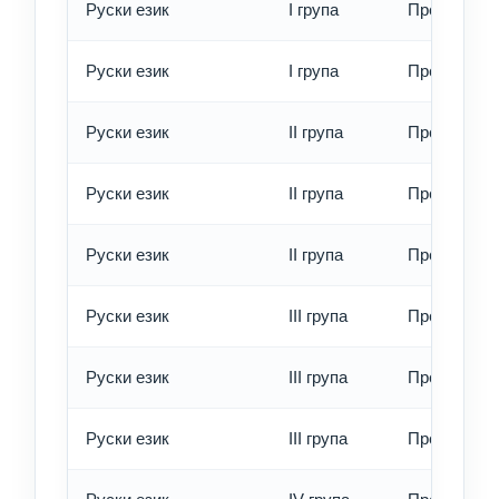
Руски език
I група
Превод - б
Руски език
I група
Превод - е
Руски език
II група
Превод - о
Руски език
II група
Превод - б
Руски език
II група
Превод - е
Руски език
III група
Превод - о
Руски език
III група
Превод - б
Руски език
III група
Превод - е