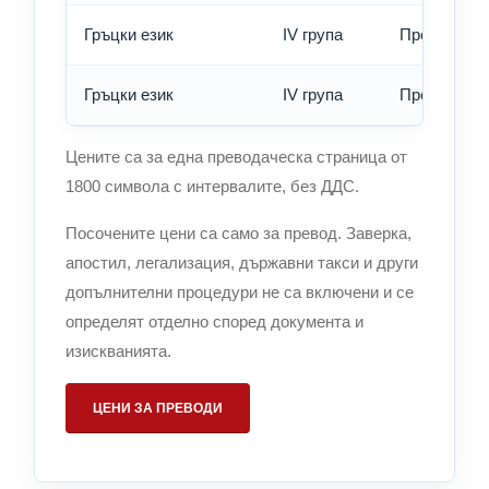
Гръцки език
IV група
Превод - б
Гръцки език
IV група
Превод - е
Цените са за една преводаческа страница от
1800 символа с интервалите, без ДДС.
Посочените цени са само за превод. Заверка,
апостил, легализация, държавни такси и други
допълнителни процедури не са включени и се
определят отделно според документа и
изискванията.
ЦЕНИ ЗА ПРЕВОДИ