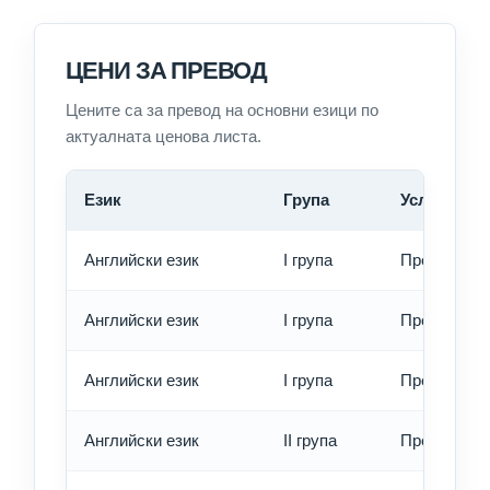
ЦЕНИ ЗА ПРЕВОД
Цените са за превод на основни езици по
актуалната ценова листа.
Език
Група
Услуга
Английски език
I група
Превод - о
Английски език
I група
Превод - б
Английски език
I група
Превод - е
Английски език
II група
Превод - о