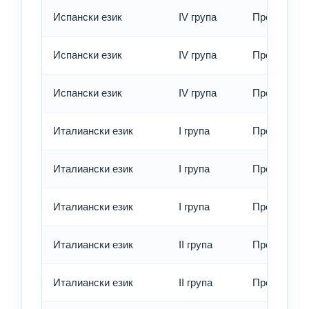
Испански език
IV група
Превод - о
Испански език
IV група
Превод - б
Испански език
IV група
Превод - е
Италиански език
I група
Превод - о
Италиански език
I група
Превод - б
Италиански език
I група
Превод - е
Италиански език
II група
Превод - о
Италиански език
II група
Превод - б