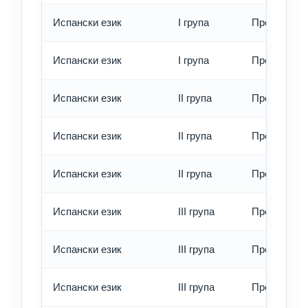
Испански език
I група
Превод - б
Испански език
I група
Превод - е
Испански език
II група
Превод - о
Испански език
II група
Превод - б
Испански език
II група
Превод - е
Испански език
III група
Превод - о
Испански език
III група
Превод - б
Испански език
III група
Превод - е