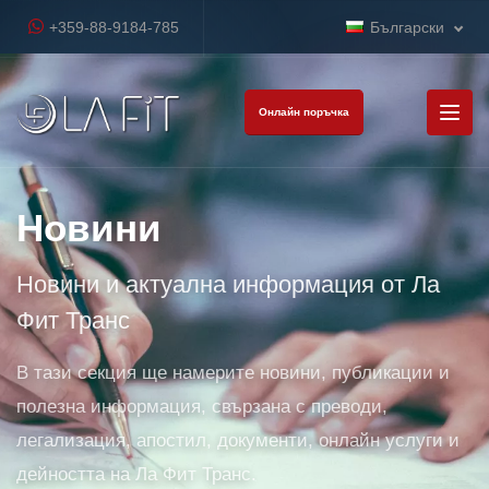
+359-88-9184-785
Български
Онлайн поръчка
Новини
Новини и актуална информация от Ла
Фит Транс
В тази секция ще намерите новини, публикации и
полезна информация, свързана с преводи,
легализация, апостил, документи, онлайн услуги и
дейността на Ла Фит Транс.