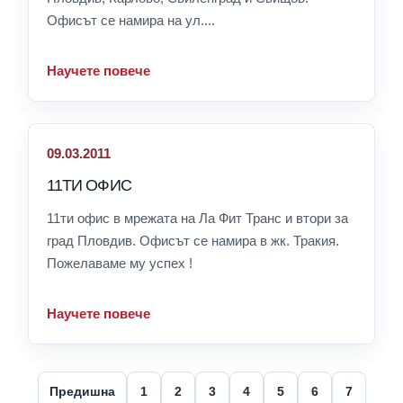
Офисът се намира на ул....
Научете повече
09.03.2011
11ТИ ОФИС
11ти офис в мрежата на Ла Фит Транс и втори за
град Пловдив. Офисът се намира в жк. Тракия.
Пожелаваме му успех !
Научете повече
Предишна
1
2
3
4
5
6
7