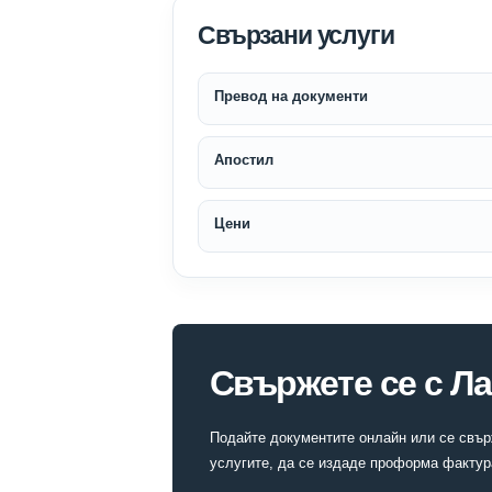
Свързани услуги
Превод на документи
Апостил
Цени
Свържете се с Ла
Подайте документите онлайн или се свърж
услугите, да се издаде проформа фактур