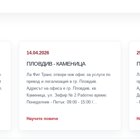
14.04.2026
2
ПЛОВДИВ - КАМЕНИЦА
П
о
Ла Фит Транс отвори нов офис за услуги по
Л
т
превод и легализация в гр. Пловдив.
п
л.
Адресът на офиса е гр. Пловдив, кв.
А
Каменица, ул. Зефир № 2 Работно време:
Д
Понеделник - Петък: 09:00 - 15:00 /...
- 
Научете повече
Н