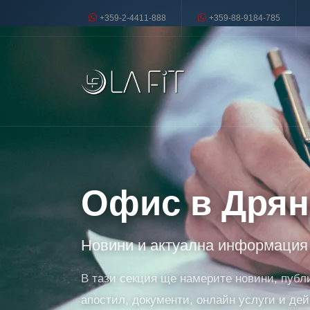
+359-2-4411-888
+359-88-9184-785
Офис в Дря
Новини и актуална информация 
В тази секция ще намерите новини, публ
апостил, документи, онлайн услуги и дей