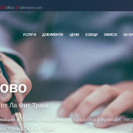
office
@
lafit-trans.com
УСЛУГИ
ДОКУМЕНТИ
ЦЕНИ
ЕЗИЦИ
ОФИСИ
ЗА Н
ново
от Ла Фит Транс
икации и полезна информация, свързана с преводи, лег
ността на Ла Фит Транс.