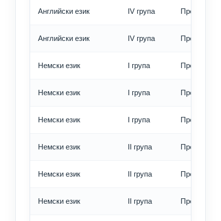
Английски език
IV група
Превод - б
Английски език
IV група
Превод - е
Немски език
I група
Превод - о
Немски език
I група
Превод - б
Немски език
I група
Превод - е
Немски език
II група
Превод - о
Немски език
II група
Превод - б
Немски език
II група
Превод - е