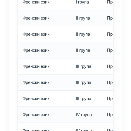
Френски език
I група
Превод - е
Френски език
II група
Превод - о
Френски език
II група
Превод - б
Френски език
II група
Превод - е
Френски език
III група
Превод - о
Френски език
III група
Превод - б
Френски език
III група
Превод - е
Френски език
IV група
Превод - о
Френски език
IV група
Превод - б