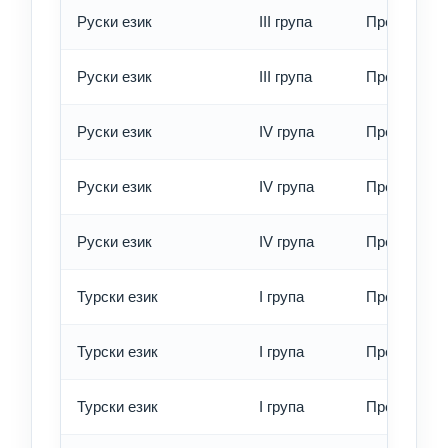
Руски език
III група
Превод - б
Руски език
III група
Превод - е
Руски език
IV група
Превод - о
Руски език
IV група
Превод - б
Руски език
IV група
Превод - е
Турски език
I група
Превод - о
Турски език
I група
Превод - б
Турски език
I група
Превод - е