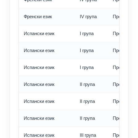
Френски език
IV група
Превод - е
Испански език
I група
Превод - о
Испански език
I група
Превод - б
Испански език
I група
Превод - е
Испански език
II група
Превод - о
Испански език
II група
Превод - б
Испански език
II група
Превод - е
Испански език
III група
Превод - о