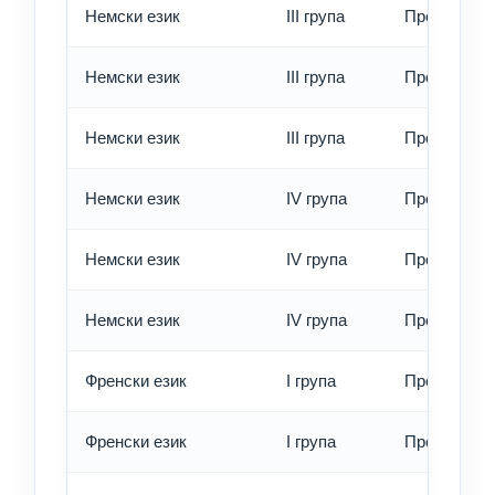
Немски език
III група
Превод - о
Немски език
III група
Превод - б
Немски език
III група
Превод - е
Немски език
IV група
Превод - о
Немски език
IV група
Превод - б
Немски език
IV група
Превод - е
Френски език
I група
Превод - о
Френски език
I група
Превод - б