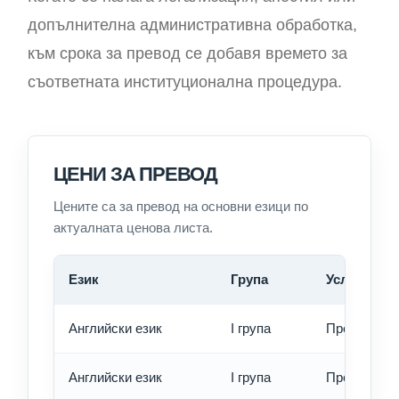
допълнителна административна обработка,
към срока за превод се добавя времето за
съответната институционална процедура.
ЦЕНИ ЗА ПРЕВОД
Цените са за превод на основни езици по
актуалната ценова листа.
Език
Група
Услуга
Английски език
I група
Превод - о
Английски език
I група
Превод - б