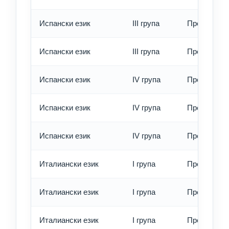
Испански език
III група
Превод - б
Испански език
III група
Превод - е
Испански език
IV група
Превод - о
Испански език
IV група
Превод - б
Испански език
IV група
Превод - е
Италиански език
I група
Превод - о
Италиански език
I група
Превод - б
Италиански език
I група
Превод - е