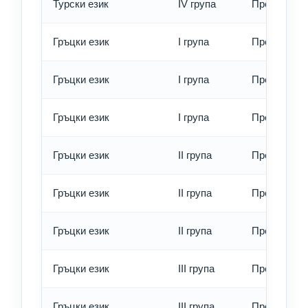
Турски език
IV група
Превод - е
Гръцки език
I група
Превод - о
Гръцки език
I група
Превод - б
Гръцки език
I група
Превод - е
Гръцки език
II група
Превод - о
Гръцки език
II група
Превод - б
Гръцки език
II група
Превод - е
Гръцки език
III група
Превод - о
Гръцки език
III група
Превод - б