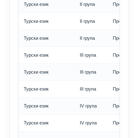
Турски език
II група
Превод - о
Турски език
II група
Превод - б
Турски език
II група
Превод - е
Турски език
III група
Превод - о
Турски език
III група
Превод - б
Турски език
III група
Превод - е
Турски език
IV група
Превод - о
Турски език
IV група
Превод - б