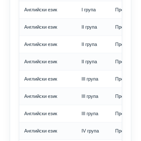
Английски език
I група
Превод - е
Английски език
II група
Превод - о
Английски език
II група
Превод - б
Английски език
II група
Превод - е
Английски език
III група
Превод - о
Английски език
III група
Превод - б
Английски език
III група
Превод - е
Английски език
IV група
Превод - о