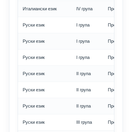
Италиански език
IV група
Превод - е
Руски език
I група
Превод - о
Руски език
I група
Превод - б
Руски език
I група
Превод - е
Руски език
II група
Превод - о
Руски език
II група
Превод - б
Руски език
II група
Превод - е
Руски език
III група
Превод - о