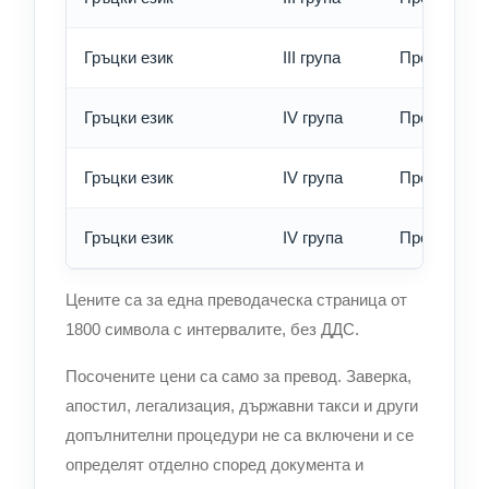
Гръцки език
III група
Превод - е
Гръцки език
IV група
Превод - о
Гръцки език
IV група
Превод - б
Гръцки език
IV група
Превод - е
Цените са за една преводаческа страница от
1800 символа с интервалите, без ДДС.
Посочените цени са само за превод. Заверка,
апостил, легализация, държавни такси и други
допълнителни процедури не са включени и се
определят отделно според документа и