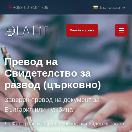
+359-88-9184-785
Български
Онлайн поръчка
Превод на
Свидетелство за
развод (църковно)
Заверен превод на документ за
България или чужбина
Ла Фит Транс извършва превод на свидетелство за