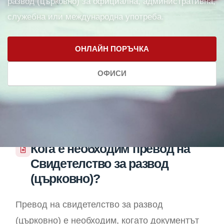
развод (църковно) за официална, административна,
служебна или международна употреба.
ОНЛАЙН ПОРЪЧКА
ОФИСИ
Кога е необходим превод на
Свидетелство за развод
(църковно)?
Превод на свидетелство за развод
(църковно) е необходим, когато документът