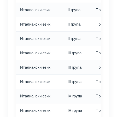
Италиански език
II група
Превод - о
Италиански език
II група
Превод - б
Италиански език
II група
Превод - е
Италиански език
III група
Превод - о
Италиански език
III група
Превод - б
Италиански език
III група
Превод - е
Италиански език
IV група
Превод - о
Италиански език
IV група
Превод - б