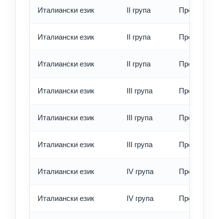
Италиански език
II група
Превод - о
Италиански език
II група
Превод - б
Италиански език
II група
Превод - е
Италиански език
III група
Превод - о
Италиански език
III група
Превод - б
Италиански език
III група
Превод - е
Италиански език
IV група
Превод - о
Италиански език
IV група
Превод - б