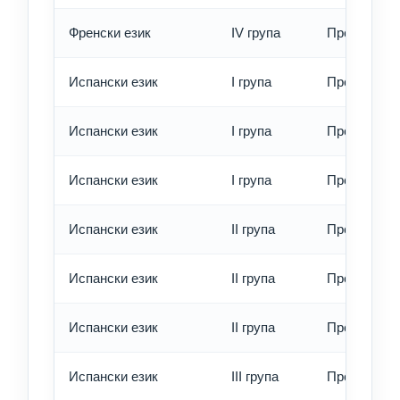
Френски език
IV група
Превод - е
Испански език
I група
Превод - о
Испански език
I група
Превод - б
Испански език
I група
Превод - е
Испански език
II група
Превод - о
Испански език
II група
Превод - б
Испански език
II група
Превод - е
Испански език
III група
Превод - о