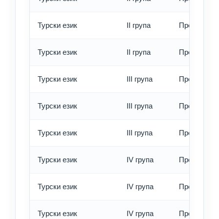
Турски език
II група
Превод - б
Турски език
II група
Превод - е
Турски език
III група
Превод - о
Турски език
III група
Превод - б
Турски език
III група
Превод - е
Турски език
IV група
Превод - о
Турски език
IV група
Превод - б
Турски език
IV група
Превод - е