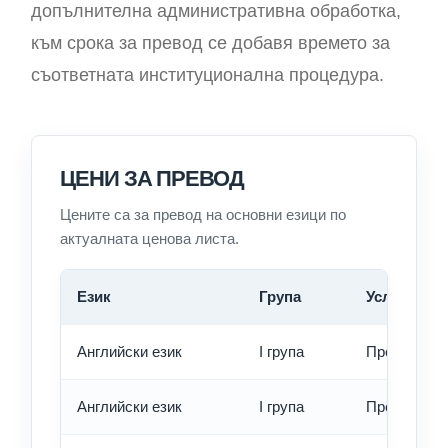
допълнителна административна обработка,
към срока за превод се добавя времето за
съответната институционална процедура.
ЦЕНИ ЗА ПРЕВОД
Цените са за превод на основни езици по
актуалната ценова листа.
Език
Група
Услуга
Английски език
I група
Превод - о
Английски език
I група
Превод - б