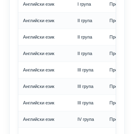
Английски език
I група
Превод - е
Английски език
II група
Превод - о
Английски език
II група
Превод - б
Английски език
II група
Превод - е
Английски език
III група
Превод - о
Английски език
III група
Превод - б
Английски език
III група
Превод - е
Английски език
IV група
Превод - о