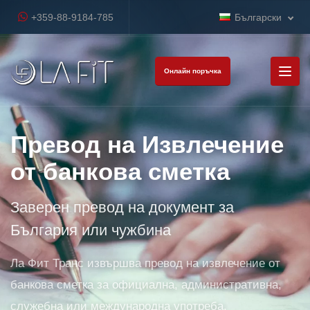
+359-88-9184-785
Български
Онлайн поръчка
Превод на Извлечение
от банкова сметка
Заверен превод на документ за
България или чужбина
Ла Фит Транс извършва превод на извлечение от
банкова сметка за официална, административна,
служебна или международна употреба.