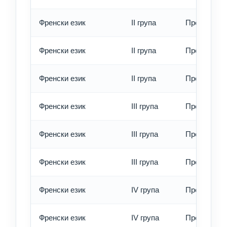
Френски език
II група
Превод - о
Френски език
II група
Превод - б
Френски език
II група
Превод - е
Френски език
III група
Превод - о
Френски език
III група
Превод - б
Френски език
III група
Превод - е
Френски език
IV група
Превод - о
Френски език
IV група
Превод - б