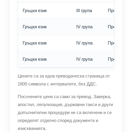
Гръцки език
III група
Превод - е
Гръцки език
IV група
Превод - о
Гръцки език
IV група
Превод - б
Гръцки език
IV група
Превод - е
Цените са за една преводаческа страница от
1800 символа с интервалите, без ДДС.
Посочените цени са само за превод. Заверка,
апостил, легализация, държавни такси и други
допълнителни процедури не са включени и се
определят отделно според документа и
изискванията.