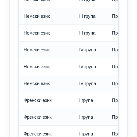
Немски език
III група
Превод - б
Немски език
III група
Превод - е
Немски език
IV група
Превод - о
Немски език
IV група
Превод - б
Немски език
IV група
Превод - е
Френски език
I група
Превод - о
Френски език
I група
Превод - б
Френски език
I група
Превод - е