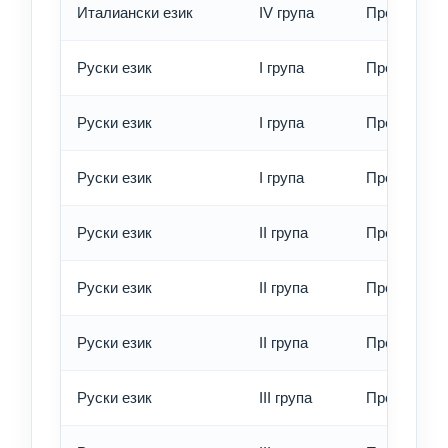
Италиански език
IV група
Превод - е
Руски език
I група
Превод - о
Руски език
I група
Превод - б
Руски език
I група
Превод - е
Руски език
II група
Превод - о
Руски език
II група
Превод - б
Руски език
II група
Превод - е
Руски език
III група
Превод - о