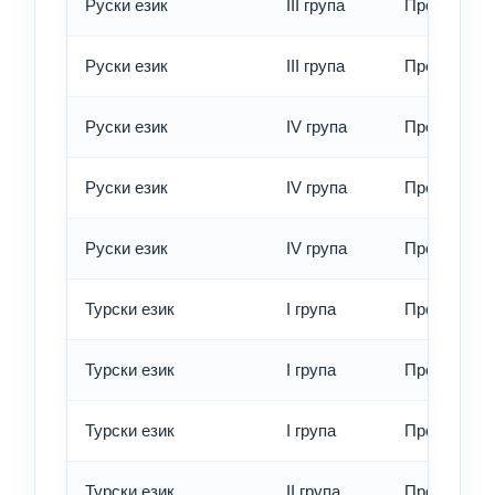
Руски език
III група
Превод - б
Руски език
III група
Превод - е
Руски език
IV група
Превод - о
Руски език
IV група
Превод - б
Руски език
IV група
Превод - е
Турски език
I група
Превод - о
Турски език
I група
Превод - б
Турски език
I група
Превод - е
Турски език
II група
Превод - о