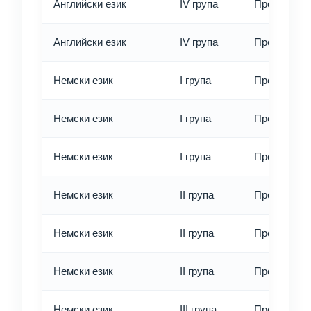
Английски език
IV група
Превод - б
Английски език
IV група
Превод - е
Немски език
I група
Превод - о
Немски език
I група
Превод - б
Немски език
I група
Превод - е
Немски език
II група
Превод - о
Немски език
II група
Превод - б
Немски език
II група
Превод - е
Немски език
III група
Превод - о