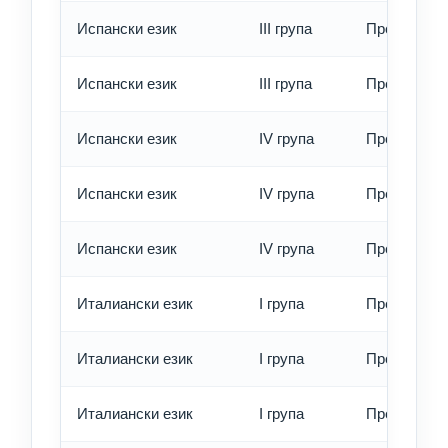
Испански език
III група
Превод - б
Испански език
III група
Превод - е
Испански език
IV група
Превод - о
Испански език
IV група
Превод - б
Испански език
IV група
Превод - е
Италиански език
I група
Превод - о
Италиански език
I група
Превод - б
Италиански език
I група
Превод - е