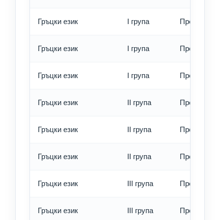
Гръцки език
I група
Превод - о
Гръцки език
I група
Превод - б
Гръцки език
I група
Превод - е
Гръцки език
II група
Превод - о
Гръцки език
II група
Превод - б
Гръцки език
II група
Превод - е
Гръцки език
III група
Превод - о
Гръцки език
III група
Превод - б