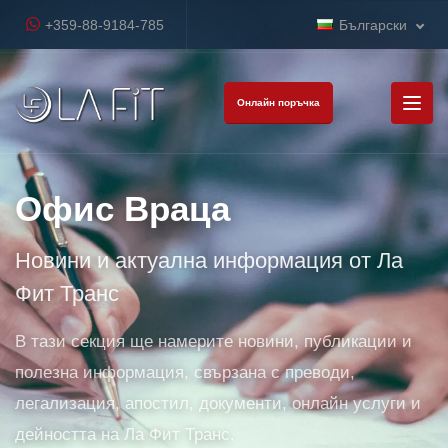
+359-88-9184-785
Български
Онлайн поръчка
Офис Враца
Новини и актуална информация от Ла
Фит Транс
В тази секция ще намерите новини, публикации и
полезна информация, свързана с преводи,
легализация, апостил, документи, онлайн услуги и
дейността на Ла Фит Транс.