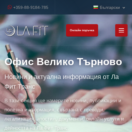
+359-88-9184-785
Български
Онлайн поръчка
Офис Велико Търново
Новини и актуална информация от Ла
Фит Транс
В тази секция ще намерите новини, публикации и
полезна информация, свързана с преводи,
легализация, апостил, документи, онлайн услуги и
дейността на Ла Фит Транс.