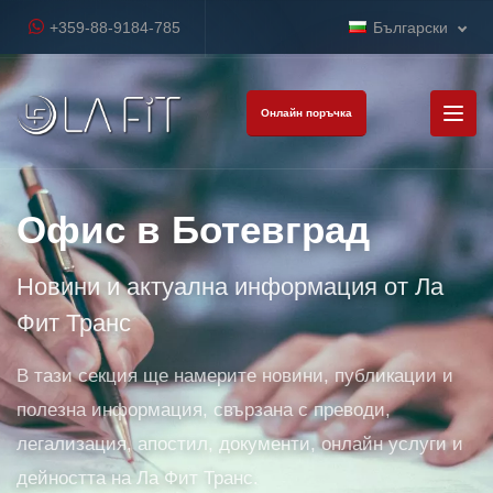
+359-88-9184-785
Български
Онлайн поръчка
Офис в Ботевград
Новини и актуална информация от Ла
Фит Транс
В тази секция ще намерите новини, публикации и
полезна информация, свързана с преводи,
легализация, апостил, документи, онлайн услуги и
дейността на Ла Фит Транс.