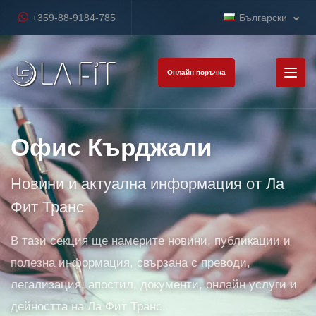
+359-88-9184-785
Български
Онлайн поръчка
Офис Кърджали
Новини и актуална информация от Ла
Фит Транс
В тази секция ще намерите новини, публикации и
полезна информация, свързана с преводи,
легализация, апостил, документи, онлайн услуги и
дейността на Ла Фит Транс.