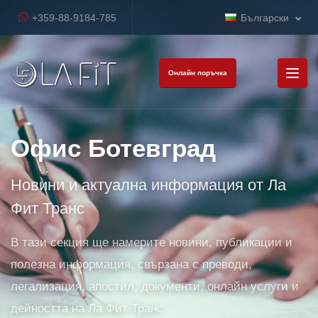
+359-88-9184-785
Български
Онлайн поръчка
Офис Ботевград
Новини и актуална информация от Ла
Фит Транс
В тази секция ще намерите новини, публикации и
полезна информация, свързана с преводи,
легализация, апостил, документи, онлайн услуги и
дейността на Ла Фит Транс.