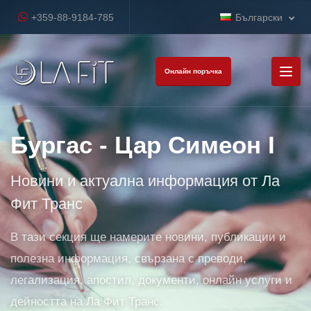
+359-88-9184-785
Български
Онлайн поръчка
Бургас - Цар Симеон I
Новини и актуална информация от Ла
Фит Транс
В тази секция ще намерите новини, публикации и
полезна информация, свързана с преводи,
легализация, апостил, документи, онлайн услуги и
дейността на Ла Фит Транс.