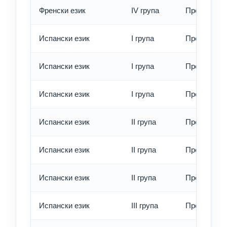
Френски език
IV група
Превод - е
Испански език
I група
Превод - о
Испански език
I група
Превод - б
Испански език
I група
Превод - е
Испански език
II група
Превод - о
Испански език
II група
Превод - б
Испански език
II група
Превод - е
Испански език
III група
Превод - о