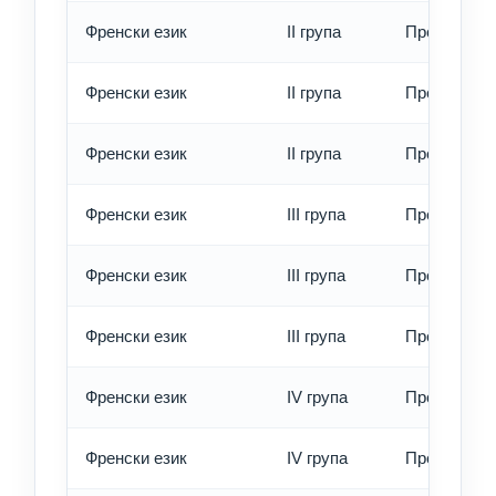
Френски език
II група
Превод - о
Френски език
II група
Превод - б
Френски език
II група
Превод - е
Френски език
III група
Превод - о
Френски език
III група
Превод - б
Френски език
III група
Превод - е
Френски език
IV група
Превод - о
Френски език
IV група
Превод - б