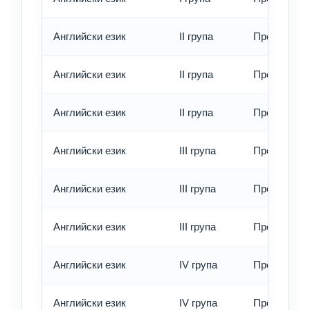
Английски език
II група
Превод - о
Английски език
II група
Превод - б
Английски език
II група
Превод - е
Английски език
III група
Превод - о
Английски език
III група
Превод - б
Английски език
III група
Превод - е
Английски език
IV група
Превод - о
Английски език
IV група
Превод - б