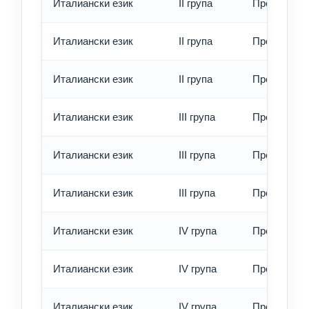
Италиански език
II група
Превод - о
Италиански език
II група
Превод - б
Италиански език
II група
Превод - е
Италиански език
III група
Превод - о
Италиански език
III група
Превод - б
Италиански език
III група
Превод - е
Италиански език
IV група
Превод - о
Италиански език
IV група
Превод - б
Италиански език
IV група
Превод - е