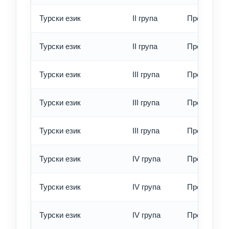
Турски език
II група
Превод - б
Турски език
II група
Превод - е
Турски език
III група
Превод - о
Турски език
III група
Превод - б
Турски език
III група
Превод - е
Турски език
IV група
Превод - о
Турски език
IV група
Превод - б
Турски език
IV група
Превод - е