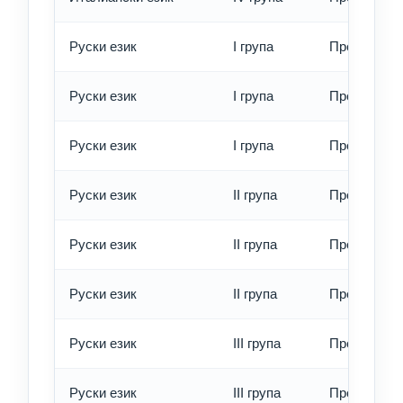
Руски език
I група
Превод - о
Руски език
I група
Превод - б
Руски език
I група
Превод - е
Руски език
II група
Превод - о
Руски език
II група
Превод - б
Руски език
II група
Превод - е
Руски език
III група
Превод - о
Руски език
III група
Превод - б