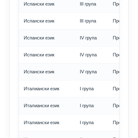
Испански език
III група
Превод - б
Испански език
III група
Превод - е
Испански език
IV група
Превод - о
Испански език
IV група
Превод - б
Испански език
IV група
Превод - е
Италиански език
I група
Превод - о
Италиански език
I група
Превод - б
Италиански език
I група
Превод - е