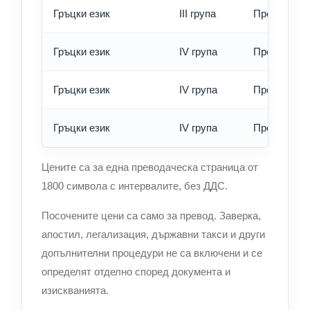
Гръцки език
III група
Превод - е
Гръцки език
IV група
Превод - о
Гръцки език
IV група
Превод - б
Гръцки език
IV група
Превод - е
Цените са за една преводаческа страница от
1800 символа с интервалите, без ДДС.
Посочените цени са само за превод. Заверка,
апостил, легализация, държавни такси и други
допълнителни процедури не са включени и се
определят отделно според документа и
изискванията.