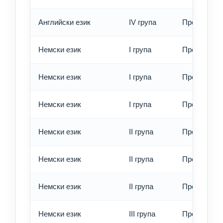
Английски език
IV група
Превод - е
Немски език
I група
Превод - о
Немски език
I група
Превод - б
Немски език
I група
Превод - е
Немски език
II група
Превод - о
Немски език
II група
Превод - б
Немски език
II група
Превод - е
Немски език
III група
Превод - о