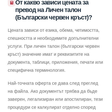
От какво зависи цената за
превод на Личен талон
(Български червен кръст)?
Цената зависи от езика, обема, четимостта,
спешността и необходимите допълнителни
услуги. При личен талон (български червен
кръст) значение имат и реквизитите на
документа, таблици, приложения, печати или
специфична терминология.
Най-точната оферта се дава след преглед
на файла. Ако документът трябва да бъде
заверен, легализиран или апостилиран, тези
процедури се калкулират отделно според