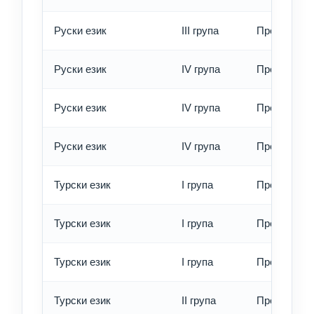
Руски език
III група
Превод - е
Руски език
IV група
Превод - о
Руски език
IV група
Превод - б
Руски език
IV група
Превод - е
Турски език
I група
Превод - о
Турски език
I група
Превод - б
Турски език
I група
Превод - е
Турски език
II група
Превод - о