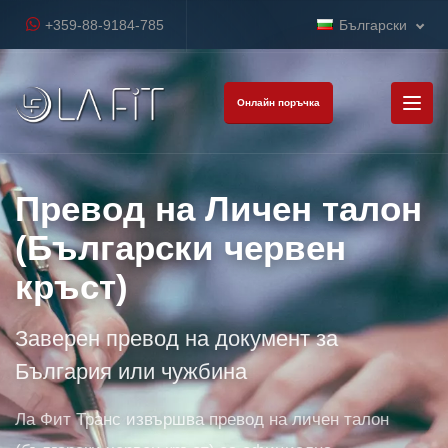
+359-88-9184-785
Български
Онлайн поръчка
Превод на Личен талон
(Български червен
кръст)
Заверен превод на документ за
България или чужбина
Ла Фит Транс извършва превод на личен талон