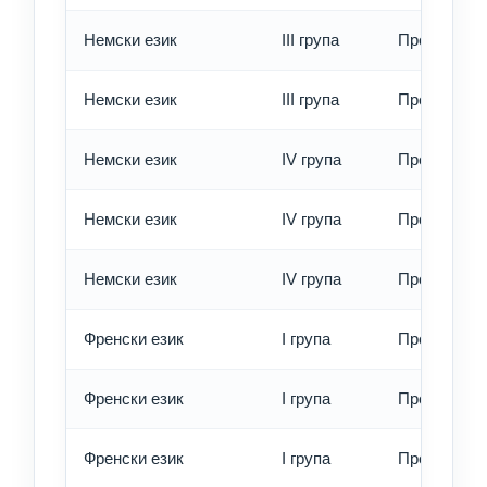
Немски език
III група
Превод - б
Немски език
III група
Превод - е
Немски език
IV група
Превод - о
Немски език
IV група
Превод - б
Немски език
IV група
Превод - е
Френски език
I група
Превод - о
Френски език
I група
Превод - б
Френски език
I група
Превод - е