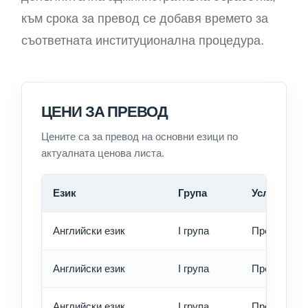
към срока за превод се добавя времето за
съответната институционална процедура.
ЦЕНИ ЗА ПРЕВОД
Цените са за превод на основни езици по
актуалната ценова листа.
Език
Група
Услуга
Английски език
I група
Превод - о
Английски език
I група
Превод - б
Английски език
I група
Превод - е