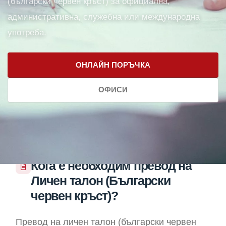
(български червен кръст) за официална,
административна, служебна или международна
употреба.
ОНЛАЙН ПОРЪЧКА
ОФИСИ
Кога е необходим превод на
Личен талон (Български
червен кръст)?
Превод на личен талон (български червен