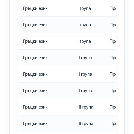
Гръцки език
I група
Превод - о
Гръцки език
I група
Превод - б
Гръцки език
I група
Превод - е
Гръцки език
II група
Превод - о
Гръцки език
II група
Превод - б
Гръцки език
II група
Превод - е
Гръцки език
III група
Превод - о
Гръцки език
III група
Превод - б