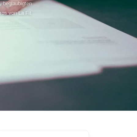
, beglaubigten
ros von La Fit