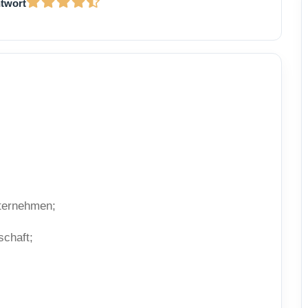
ntwort
ternehmen;
chaft;