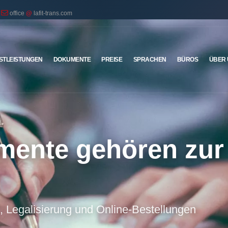
office
@
lafit-trans.com
STLEISTUNGEN
DOKUMENTE
PREISE
SPRACHEN
BÜROS
ÜBER
ente gehören zur
 Legalisierung und Online-Bestellungen