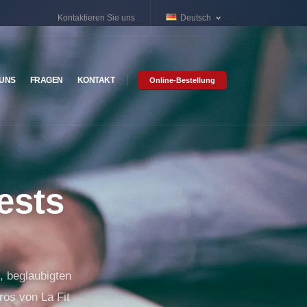
Kontaktieren Sie uns
Deutsch
 UNS
FRAGEN
KONTAKT
Online-Bestellung
ests
, beglaubigten
ros von La Fit