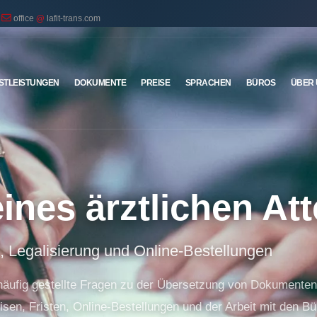
office
@
lafit-trans.com
STLEISTUNGEN
DOKUMENTE
PREISE
SPRACHEN
BÜROS
ÜBER
ines ärztlichen Att
 Legalisierung und Online-Bestellungen
 häufig gestellte Fragen zu der Übersetzung von Dokumenten
isen, Fristen, Online-Bestellungen und der Arbeit mit den Bü